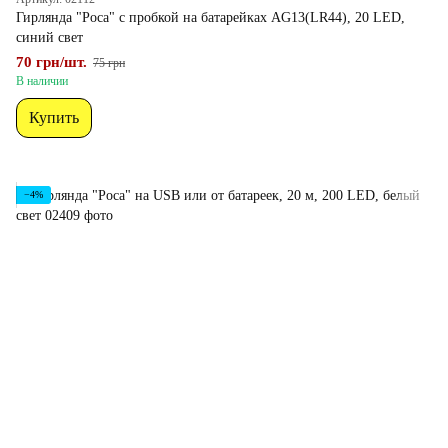
Гирлянда "Роса" с пробкой на батарейках AG13(LR44), 20 LED,
синий свет
70 грн/шт.
75 грн
В наличии
Купить
−4%