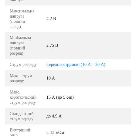
Максимальна
напруга
4.2 В
(повний
заряд)
Мінімальна
напруга
2.75 В
(повний
розряд)
Струм розряду
Середньострумові (10 А – 20 А)
Макс. струм
10 А
розряду
Макс.
короткочасний
15 А (до 5 сек)
струм розряду
Стандартний
до 4.9 А
струм заряду
Внутрішній
≤ 13 мОм
опір