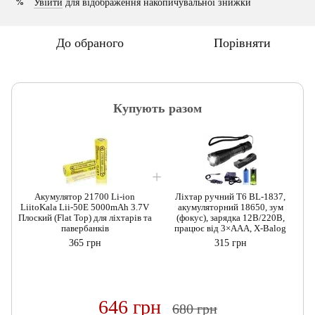
Увійти
для відображення накопичувальної знижки
%
До обраного
Порівняти
Купують разом
Акумулятор 21700 Li-ion
Ліхтар ручний T6 BL-1837,
LiitoKala Lii-50E 5000mAh 3.7V
акумуляторний 18650, зум
Плоский (Flat Top) для ліхтарів та
(фокус), зарядка 12В/220В,
П
павербанків
працює від 3×AAA, X-Balog
365 грн
315 грн
646 грн
680 грн