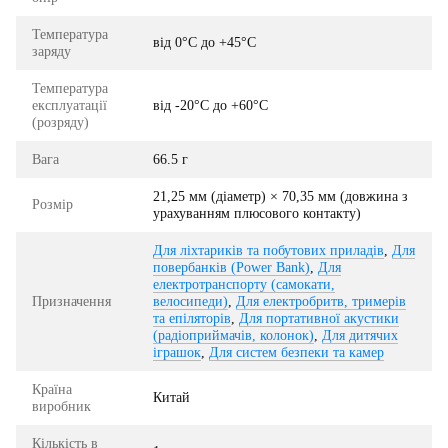
Температура
від 0°C до +45°C
заряду
Температура
експлуатації
від -20°C до +60°C
(розряду)
Вага
66.5 г
21,25 мм (діаметр) × 70,35 мм (довжина з
Розмір
урахуванням плюсового контакту)
Для ліхтариків та побутових приладів
,
Для
повербанків (Power Bank)
,
Для
електротранспорту (самокати,
Призначення
велосипеди)
,
Для електробритв, тримерів
та епіляторів
,
Для портативної акустики
(радіоприймачів, колонок)
,
Для дитячих
іграшок
,
Для систем безпеки та камер
Країна
Китай
виробник
Кількість в