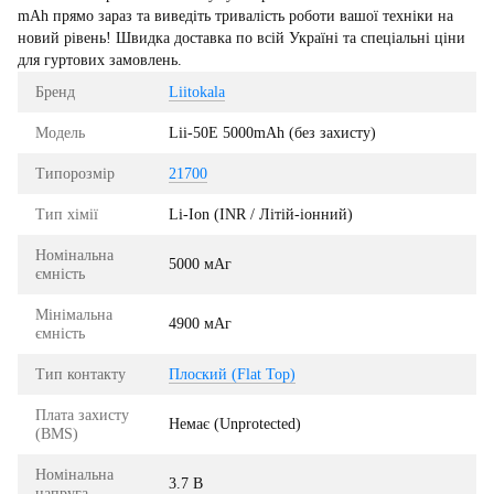
mAh прямо зараз та виведіть тривалість роботи вашої техніки на
новий рівень! Швидка доставка по всій Україні та спеціальні ціни
для гуртових замовлень.
Бренд
Liitokala
Модель
Lii-50E 5000mAh (без захисту)
Типорозмір
21700
Тип хімії
Li-Ion (INR / Літій-іонний)
Номінальна
5000 мАг
ємність
Мінімальна
4900 мАг
ємність
Тип контакту
Плоский (Flat Top)
Плата захисту
Немає (Unprotected)
(BMS)
Номінальна
3.7 В
напруга