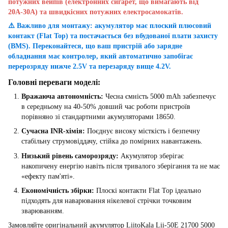
потужних вейпів (електронних сигарет, що вимагають від
20А-30А) та швидкісних потужних електросамокатів.
⚠️ Важливо для монтажу: акумулятор має плоский плюсовий
контакт (Flat Top) та постачається без вбудованої плати захисту
(BMS). Переконайтеся, що ваш пристрій або зарядне
обладнання має контролер, який автоматично запобігає
перерозряду нижче 2.5V та перезаряду вище 4.2V.
Головні переваги моделі:
Вражаюча автономність:
Чесна ємність 5000 mAh забезпечує
в середньому на 40-50% довший час роботи пристроїв
порівняно зі стандартними акумуляторами 18650.
Сучасна INR-хімія:
Поєднує високу місткість і безпечну
стабільну струмовіддачу, стійка до помірних навантажень.
Низький рівень саморозряду:
Акумулятор зберігає
накопичену енергію навіть після тривалого зберігання та не має
«ефекту пам'яті».
Економічність збірки:
Плоскі контакти Flat Top ідеально
підходять для наварювання нікелевої стрічки точковим
зварюванням.
Замовляйте оригінальний акумулятор LiitoKala Lii-50E 21700 5000