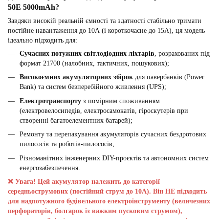
50E 5000mAh?
Завдяки високій реальній ємності та здатності стабільно тримати
постійне навантаження до 10А (і короткочасне до 15А), ця модель
ідеально підходить для:
Сучасних потужних світлодіодних ліхтарів
, розрахованих під
формат 21700 (налобних, тактичних, пошукових);
Високоємних акумуляторних збірок
для павербанків (Power
Bank) та систем безперебійного живлення (UPS);
Електротранспорту
з помірним споживанням
(електровелосипедів, електросамокатів, гіроскутерів при
створенні багатоелементних батарей);
Ремонту та перепакування акумуляторів сучасних бездротових
пилососів та роботів-пилососів;
Різноманітних інженерних DIY-проєктів та автономних систем
енергозабезпечення.
❌ Увага! Цей акумулятор належить до категорії
середньострумових (постійний струм до 10А). Він НЕ підходить
для надпотужного будівельного електроінструменту (величезних
перфораторів, болгарок із важким пусковим струмом),