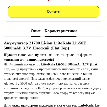
Купити
Опис
Характеристики
Акумулятор 21700 Li-ion LiitoKala Lii-50E
5000mAh 3.7V Плоский (Flat Top)
Шукаєте максимальну автономність та сучасний формат
живлення для ваших пристроїв?
Літій-іонний акумулятор
LiitoKala Lii-50E 5000mAh 3.7V (Flat
Top)
— це представник прогресивного типорозміру 21700, який
стрімко витісняє старі елементи 18650 завдяки значно вищій
щільності енергії. Ця модель забезпечує колосальний запас
місткості у 5000 мАг за дуже доступною вартістю. Завдяки
хімічному складу типу INR, акумулятор гарантує стабільну віддачу
струму, низький рівень внутрішнього опору та безпеку під час
тривалого використання.
Для яких пристроїв підходить акумулятор LiitoKala Lii-