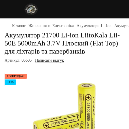
Каталог
Живлення та Електроніка
Акумулятори Li-Ion
Акумулят
Акумулятор 21700 Li-ion LiitoKala Lii-
50E 5000mAh 3.7V Плоский (Flat Top)
для ліхтарів та павербанків
Артикул:
03605
Написати відгук
РОЗПРОДАЖ
−13%