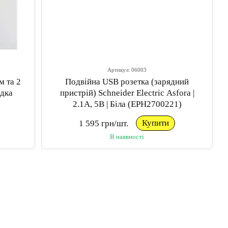
Артикул: 06003
м та 2
Подвійна USB розетка (зарядний
ядка
пристрій) Schneider Electric Asfora |
2.1А, 5В | Біла (EPH2700221)
Купити
1 595 грн/шт.
В наявності