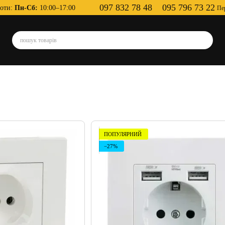
097 832 78 48
095 796 73 22
оти:
Пн-Сб:
10:00–17:00
Пе
ПОПУЛЯРНИЙ
−27%