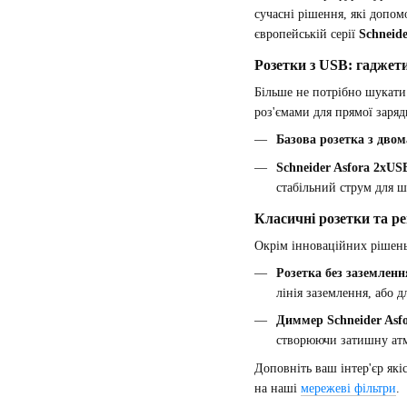
сучасні рішення, які допо
європейській серії
Schneide
Розетки з USB: гаджет
Більше не потрібно шукати
роз'ємами для прямої заряд
Базова розетка з двом
Schneider Asfora 2xUS
стабільний струм для ш
Класичні розетки та р
Окрім інноваційних рішень,
Розетка без заземленн
лінія заземлення, або 
Диммер Schneider Asf
створюючи затишну атм
Доповніть ваш інтер'єр як
на наші
мережеві фільтри
.