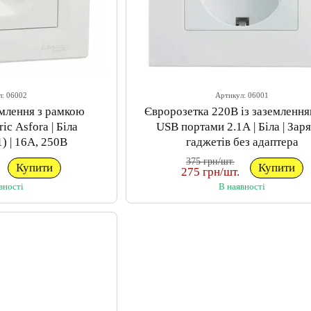
л: 06002
Артикул: 06001
емлення з рамкою
Євророзетка 220В із заземлення
ric Asfora | Біла
USB портами 2.1А | Біла | Зар
) | 16А, 250В
гаджетів без адаптера
375 грн/шт.
Купити
Купити
275 грн/шт.
вності
В наявності