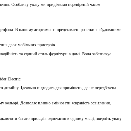
лення. Особливу увагу ми приділяємо перевіреній часом
артфона. В нашому асортименті представлені розетки з вбудованими
ення двох мобільних пристроїв.
адійність та єдиний стиль фурнітури в домі. Вона забезпечує
er Electric:
о дизайну. Ідеально підходить для приміщень, де не передбачена
у кольорі. Дозволяє плавно змінювати яскравість освітлення,
ідключити багато приладів одночасно в одному місці, зверніть увагу