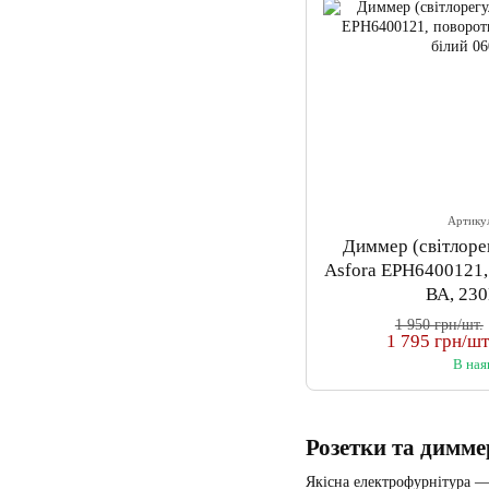
Артику
Диммер (світлоре
Asfora EPH6400121,
ВА, 230
1 950 грн/шт.
1 795 грн/шт
В ная
Розетки та димме
Якісна електрофурнітура —