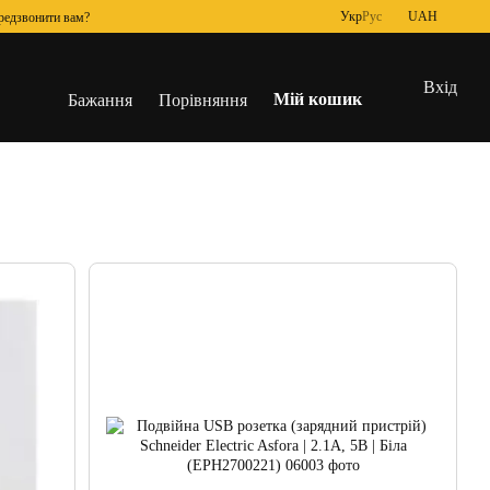
Укр
Рус
UAH
редзвонити вам?
Вхід
Мій кошик
Бажання
Порівняння