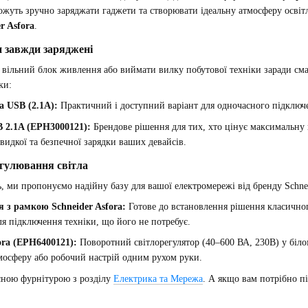
можуть зручно заряджати гаджети та створювати ідеальну атмосферу освіт
r Asfora
.
и завжди заряджені
 вільний блок живлення або виймати вилку побутової техніки заради см
ки:
а USB (2.1A):
Практичний і доступний варіант для одночасного підключ
B 2.1A (EPH3000121):
Брендове рішення для тих, хто цінує максимальну н
видкої та безпечної зарядки ваших девайсів.
егулювання світла
 ми пропонуємо надійну базу для вашої електромережі від бренду Schneid
я з рамкою Schneider Asfora:
Готове до встановлення рішення класичног
для підключення техніки, що його не потребує.
ora (EPH6400121):
Поворотний світлорегулятор (40–600 ВА, 230В) у білом
осферу або робочий настрій одним рухом руки.
існою фурнітурою з розділу
Електрика та Мережа
. А якщо вам потрібно п