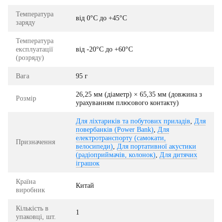
Температура
від 0°C до +45°C
заряду
Температура
експлуатації
від -20°C до +60°C
(розряду)
Вага
95 г
26,25 мм (діаметр) × 65,35 мм (довжина з
Розмір
урахуванням плюсового контакту)
Для ліхтариків та побутових приладів
,
Для
повербанків (Power Bank)
,
Для
електротранспорту (самокати,
Призначення
велосипеди)
,
Для портативної акустики
(радіоприймачів, колонок)
,
Для дитячих
іграшок
Країна
Китай
виробник
Кількість в
1
упаковці, шт.