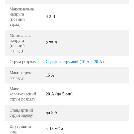
Максимальна
напруга
4.2 В
(повний
заряд)
Мінімальна
напруга
2.75 В
(повний
розряд)
Струм розряду
Середньострумові (10 А – 20 А)
Макс. струм
15 А
розряду
Макс.
короткочасний
20 А (до 5 сек)
струм розряду
Стандартний
до 5 А
струм заряду
Внутрішній
≤ 18 мОм
опір