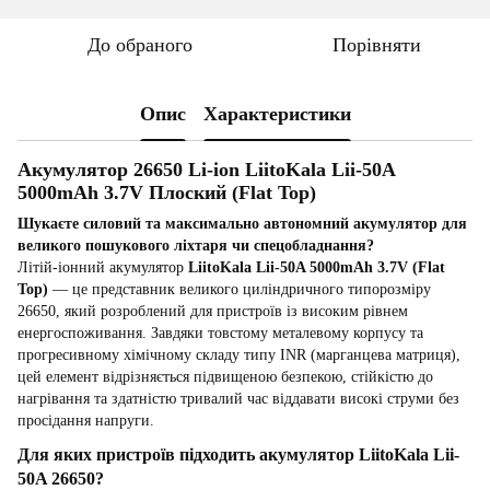
До обраного
Порівняти
Опис
Характеристики
Акумулятор 26650 Li-ion LiitoKala Lii-50A
5000mAh 3.7V Плоский (Flat Top)
Шукаєте силовий та максимально автономний акумулятор для
великого пошукового ліхтаря чи спецобладнання?
Літій-іонний акумулятор
LiitoKala Lii-50A 5000mAh 3.7V (Flat
Top)
— це представник великого циліндричного типорозміру
26650, який розроблений для пристроїв із високим рівнем
енергоспоживання. Завдяки товстому металевому корпусу та
прогресивному хімічному складу типу INR (марганцева матриця),
цей елемент відрізняється підвищеною безпекою, стійкістю до
нагрівання та здатністю тривалий час віддавати високі струми без
просідання напруги.
Для яких пристроїв підходить акумулятор LiitoKala Lii-
50A 26650?