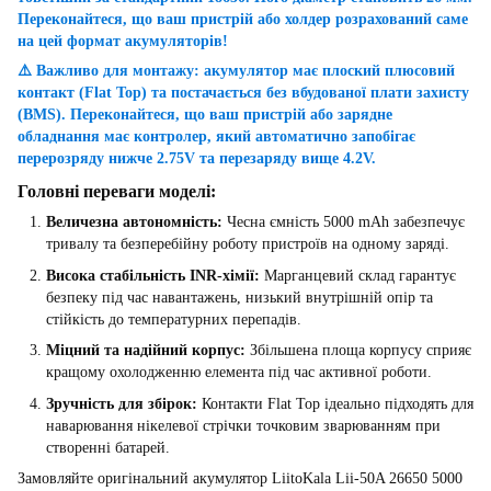
Переконайтеся, що ваш пристрій або холдер розрахований саме
на цей формат акумуляторів!
⚠️ Важливо для монтажу: акумулятор має плоский плюсовий
контакт (Flat Top) та постачається без вбудованої плати захисту
(BMS). Переконайтеся, що ваш пристрій або зарядне
обладнання має контролер, який автоматично запобігає
перерозряду нижче 2.75V та перезаряду вище 4.2V.
Головні переваги моделі:
Величезна автономність:
Чесна ємність 5000 mAh забезпечує
тривалу та безперебійну роботу пристроїв на одному заряді.
Висока стабільність INR-хімії:
Марганцевий склад гарантує
безпеку під час навантажень, низький внутрішній опір та
стійкість до температурних перепадів.
Міцний та надійний корпус:
Збільшена площа корпусу сприяє
кращому охолодженню елемента під час активної роботи.
Зручність для збірок:
Контакти Flat Top ідеально підходять для
наварювання нікелевої стрічки точковим зварюванням при
створенні батарей.
Замовляйте оригінальний акумулятор LiitoKala Lii-50A 26650 5000