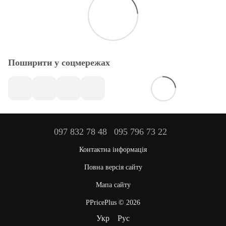
Поширити у соцмережах
097 832 78 48
095 796 73 22
Контактна інформація
Повна версія сайту
Мапа сайту
PPricePlus © 2026
Укр
Рус