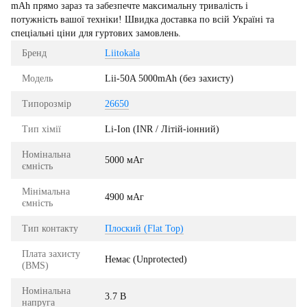
mAh прямо зараз та забезпечте максимальну тривалість і
потужність вашої техніки! Швидка доставка по всій Україні та
спеціальні ціни для гуртових замовлень.
Бренд
Liitokala
Модель
Lii-50A 5000mAh (без захисту)
Типорозмір
26650
Тип хімії
Li-Ion (INR / Літій-іонний)
Номінальна
5000 мАг
ємність
Мінімальна
4900 мАг
ємність
Тип контакту
Плоский (Flat Top)
Плата захисту
Немає (Unprotected)
(BMS)
Номінальна
3.7 В
напруга