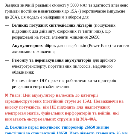
Завдяки значній реальній ємності у 5000 мАг та здатності впевнено
тримати постійне навантаження до 15А (і короткочасне імпульсне
до 20А), ця модель є найкращим вибором для:
Великих потужних світлодіодних ліхтарів
(пошукових,
підводних для дайвінгу, охоронних та тактичних), що
розраховані на товсті елементи живлення 26650;
Акумуляторних збірок
для павербанків (Power Bank) та систем
автономного живлення;
Ремонту та перепакування акумуляторів
для дрібного
електротранспорту, портативних пилососів, медичного
обладнання;
Різноманітних DIY-проєктів, робототехніки та пристроїв
резервного енергозабезпечення.
❌ Увага! Цей акумулятор належить до категорії
середньострумових (постійний струм до 15А). Незважаючи на
високу потужність, він НЕ підходить для надпотужних
електросамокатів, будівельних перфораторів та вейпів, які
вимагають екстремальних струмів від 30А-40А.
⚠️ Важливо перед покупкою: типорозмір 26650 значно
товстіший за стандартний 18650. Його діаметр становить 26 мм.