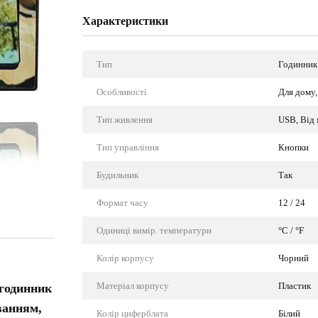
Характеристики
Тип
Годинник
Особливості
Для дому,
Тип живлення
USB, Від 
Тип управління
Кнопки
Будильник
Так
Формат часу
12 / 24
Одиниці вимір. температури
°C / °F
Колір корпусу
Чорний
Матеріал корпусу
Пластик
 годинник
ванням,
Колір циферблата
Білий