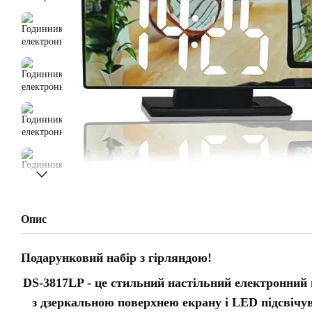
Опис
Подарунковий набір з гірляндою!
DS-
3817
LP
- це стильний настільний електронний
з дзеркальною поверхнею екрану і LED підсвічу