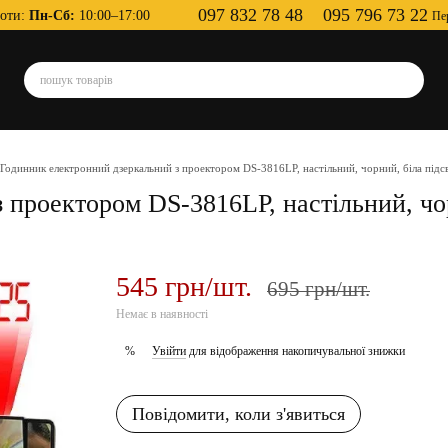
097 832 78 48
095 796 73 22
оти:
Пн-Сб:
10:00–17:00
Пе
Годинник електронний дзеркальний з проектором DS-3816LP, настільний, чорний, біла підсв
проектором DS-3816LP, настільний, чор
545 грн/шт.
695 грн/шт.
Немає в наявності
Увійти
для відображення накопичувальної знижки
%
Повідомити, коли з'явиться