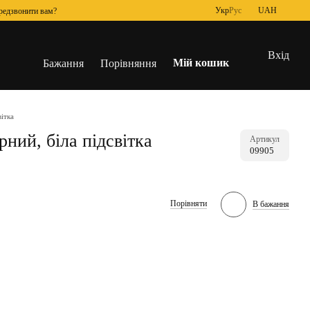
Укр
Рус
UAH
редзвонити вам?
Вхід
Мій кошик
Бажання
Порівняння
ітка
ний, біла підсвітка
Артикул
09905
Порівняти
В бажання