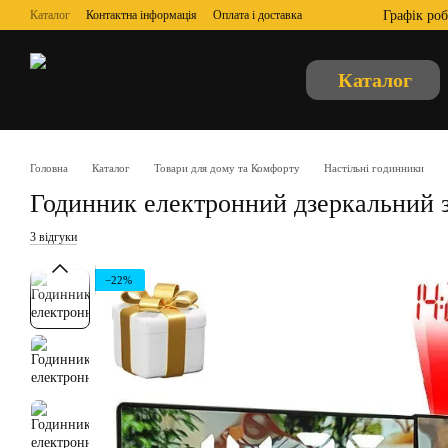
Перейти до основного контенту
Графік роб
Каталог
Контактна інформація
Оплата і доставка
Обмін та повернення
Відгуки про магазин
Про нас
Угода користувача
Публічна оферта
Каталог
Головна
Каталог
Товари для дому та Комфорту
Настільні годинники
Годинник електронний дзеркальний з 
3 відгуки
−22%