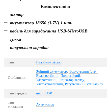
Комплектація:
ліхтар
акумулятор
1
8650 (3.7V) 1 шт.
кабель для заряджання USB-MicroUSB
гумка
пакувальна коробка
Тип
Налобний ліхтар
Змінний акумулятор
,
Фокусування (зум)
,
Вологостійкий
,
Пилостійкий
,
Особливості
Ударостійкий
,
Індикатор заряду
,
Ультрафіолетовий
,
Регульований кут нахилу
Тип зарядки
micro USB
Тип
Акумулятор
живлення