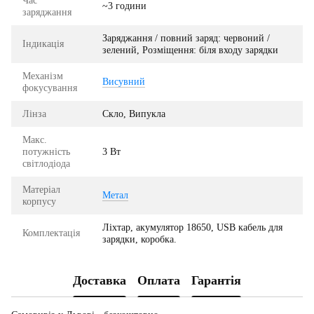
Час
~3 години
заряджання
Заряджання / повний заряд: червоний /
Індикація
зелений, Розміщення: біля входу зарядки
Механізм
Висувний
фокусування
Лінза
Скло, Випукла
Макс.
потужність
3 Вт
світлодіода
Матеріал
Метал
корпусу
Ліхтар, акумулятор 18650, USB кабель для
Комплектація
зарядки, коробка.
Доставка
Оплата
Гарантія