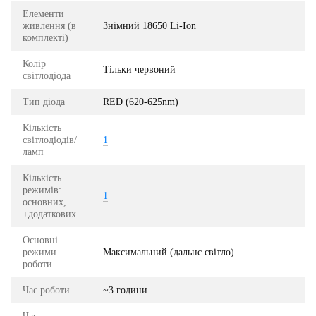
Елементи
живлення (в
Знімний 18650 Li-Ion
комплекті)
Колір
Тільки червоний
світлодіода
Тип діода
RED (620-625nm)
Кількість
світлодіодів/
1
ламп
Кількість
режимів:
1
основних,
+додаткових
Основні
режими
Максимальний (дальнє світло)
роботи
Час роботи
~3 години