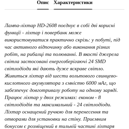
Опис
Характеристики
Лампа-ліхтар
HD-2608
поєднує в собі дві корисні
функції - ліхтар і повербанк може
використовуватися практично скрізь: у побуті, під
час активного відпочинку або виконання різних
робіт, на рибалці та полюванні. В якості джерела
світла застосовані енергозберігаючі 24 SMD
світлодіоди які дають дуже яскраве світло.
Живиться ліхтар від шести вольтового свинцево-
кислотного акумулятора з ємністю
6000
мАг, що
забезпечує довготривалу роботу на одному заряді.
Працює ліхтар у двох режимах: економ
-
8
світлодіодів та максимальний
-
24 світлодіоди.
Ліхтар оснащений ручкою для перенесення та
отворами для установки на стіну. Приємним
бонусом є розміщений в тильній частині ліхтаря