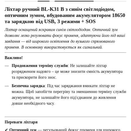
Ліхтар ручний BL-K31 B з синім світлодіодом,
оптичним зумом, вбудованим акумулятором 18650
та зарядкою від USB, 3 режими + SOS
Ліхтар оснащений яскравим синім світлодіодом. Оптичний зум
дозволяє легко регулювати фокус променя, адаптуючи його під ваші
завдання — від широкого освітлення до вузького спрямованого
променя. В основному використовується як сигнальний.
Важливо!
Продовження терміну служби
: Не залишайте ліхтар
розрядженим надовго – це може знизити ємність акумулятора
та прискорити його знос.
Безпечна зарядка
: Під час заряджання вмикати ліхтар не
можна. Щоб запобігти перегріву та зменшенню терміну служби
акумулятора, не залишайте його під'єднаним до живлення
довше необхідного часу.
Переваги ліхтаря
✔
Оптичний зум
— регульований фокус променя для широкого