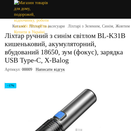
Каталог
Ліхтарі та аксесуари
Ліхтарі з Зеленим, Синім, Жовтим
Ліхтар ручний з синім світлом BL-K31B
кишеньковий, акумуляторний,
вбудований 18650, зум (фокус), зарядка
USB Type-C, X-Balog
Артикул:
00009
Написати відгук
−17%