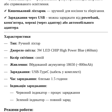
або спрямованого освітлення.
✔
Кишеньковий ліхтарик
— зручний для носіння та зберігання.
✔
Заряджання через USB
– можна заряджати від
powerbank,
комп'ютера, мережі (через адаптер) або автомобільного
адаптера
.
Характеристики
Тип:
Ручний ліхтар
Джерело світла:
3W LED CHIP High Power Blue (460nm)
Колір світіння:
синій
Живлення:
Вбудований акумулятор 18650 (~800mAh)
Заряджання:
USB-TypeC (кабель у комплекті)
Час заряджання:
близько 1.5 години
Індикація заряджання:
Червоний індикатор – процес заряджання
Зелений індикатор — повний заряд
Режими роботи: