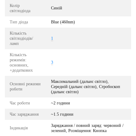
Колір
Синій
світлодіода
Тип діода
Blue (460nm)
Кількість
світлодіодів/
1
ламп
Кількість
режимів:
3
основних,
+додаткових
Максимальний (дальнє світло),
Основні режими
Середній (дальнє світло), Стробоскоп
роботи
(дальнє світло)
Час роботи
~2 години
Час заряджання
~1.5 години
Заряджання / повний заряд: червоний /
Індикація
зелений, Розміщення: Кнопка