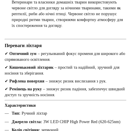
Ветеринари та власники домашніх тварин використовують
червоне світло для догляду за нічними тваринами, такими як
рептилії, риби або нічні птиці. Червоне світло не порушує
природні ритми тварин, створюючи комфортну атмосферу для
їх спостереження та догляду.
Переваги ліхтаря
✔
Оптичний зум
– регульований фокус променя для широкого або
спрямованого освітлення.
✔
Кишеньковий ліхтарик
– простий та надійний, зручний для
носіння та зберігання.
✔
Рифлена поверхня
– знижує ризик вислизання з рук.
✔
Ремінець на руку
– знижує ризик падіння, забезпечує швидкий
доступ та зручність носіння.
Характеристики
Тип:
Ручний ліхтар
Джерело світла:
3W LED CHIP High Power Red (620-625nm)
Колір світіння:
червоний