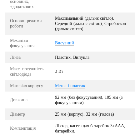
основних,
+додаткових
Максимальний (дальнє світло),
Основні режими
Середній (дальнє світло), Стробоскоп
роботи
(дальнє світло)
Механізм
Висувний
фокусування
Лінза
Пластик, Випукла
Макс. потужність
3 Вт
світлодіода
Матеріал корпусу
Метал і пластик
92 мм (без фокусування), 105 мм (з
Довжина
фокусуванням)
Діаметр
25 мм (корпус), 32 мм (голова)
Ліхтар, касета для батарейок 3xAAA,
Комплектація
батарейки.