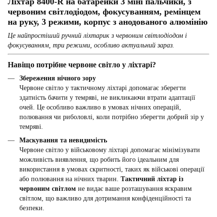
Ліхтар 8400-R на батарейки 3 міні пальчики, з
червоним світлодіодом, фокусуванням, ремінцем
на руку, 3 режими, корпус з анодованого алюмінію
Це найпростіший ручний ліхтарик з червоним світлодіодом і
фокусуванням, три режими, особливо актуальний зараз.
Навіщо потрібне червоне світло у ліхтарі?
Збереження нічного зору
Червоне світло у тактичному ліхтарі допомагає зберегти
здатність бачити у темряві, не викликаючи втрати адаптації
очей. Це особливо важливо в умовах нічних операцій,
полювання чи риболовлі, коли потрібно зберегти добрий зір у
темряві.
Маскування та невидимість
Червоне світло у військовому ліхтарі допомагає мінімізувати
можливість виявлення, що робить його ідеальним для
використання в умовах скритності, таких як військові операції
або полювання на нічних тварин.
Тактичний ліхтар із
червоним світлом
не видає ваше розташування яскравим
світлом, що важливо для дотримання конфіденційності та
безпеки.