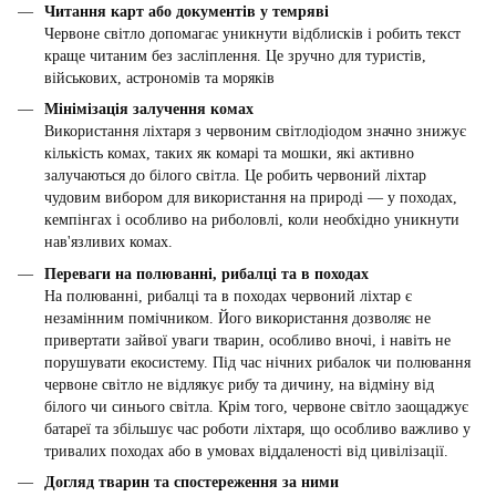
Читання карт або документів у темряві
Червоне світло допомагає уникнути відблисків і робить текст
краще читаним без засліплення. Це зручно для туристів,
військових, астрономів та моряків
Мінімізація залучення комах
Використання ліхтаря з червоним світлодіодом значно знижує
кількість комах, таких як комарі та мошки, які активно
залучаються до білого світла. Це робить червоний ліхтар
чудовим вибором для використання на природі — у походах,
кемпінгах і особливо на риболовлі, коли необхідно уникнути
нав'язливих комах.
Переваги на полюванні, рибалці та в походах
На полюванні, рибалці та в походах червоний ліхтар є
незамінним помічником. Його використання дозволяє не
привертати зайвої уваги тварин, особливо вночі, і навіть не
порушувати екосистему. Під час нічних рибалок чи полювання
червоне світло не відлякує рибу та дичину, на відміну від
білого чи синього світла. Крім того, червоне світло заощаджує
батареї та збільшує час роботи ліхтаря, що особливо важливо у
тривалих походах або в умовах віддаленості від цивілізації.
Догляд тварин та спостереження за ними