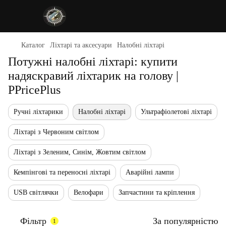
Каталог
Ліхтарі та аксесуари
Налобні ліхтарі
Потужні налобні ліхтарі: купити
надяскравий ліхтарик на голову |
PPricePlus
Ручні ліхтарики
Налобні ліхтарі
Ультрафіолетові ліхтарі
Ліхтарі з Червоним світлом
Ліхтарі з Зеленим, Синім, Жовтим світлом
Кемпінгові та переносні ліхтарі
Аварійні лампи
USB світлячки
Велофари
Запчастини та кріплення
Фільтр
За популярністю
1