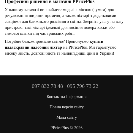
Професійні рішення в магазині PPricePlus
У нашому каталозі ви знайдете моделі з лінзою (зумом) для
регулювання ширини променя, а також ліхтарі з додатковими
секціями для ближнього розсіяного світла. Зверніть увагу на вагу
пристрою: такі ліхтарі ідеальні для носіння поверх каски або
зимової шапки під час тривалих робіт.
Потрібне безкомпромісне світло? Пропонуємо
купити
надяскравий налобний ліхтар
на PPricePlus. Ми гарантуємо
високу якість, довговічність та найвигідніші ціни в Україні!
097 832 78 48
095 796 73 22
Контактна інформація
Повна версія сайту
Мапа сайту
PPricePlus © 2026