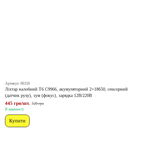
Артикул: 00326
Ліхтар налобний T6 C9966, акумуляторний 2×18650, сенсорний
(датчик руху), зум (фокус), зарядка 12В/220В
445 грн/шт.
520 грн
В наявності
Купити