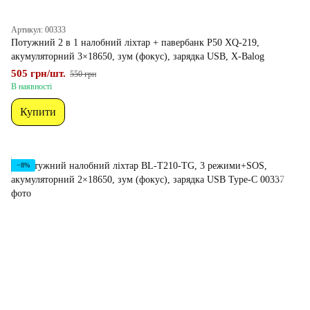
Артикул: 00333
Потужний 2 в 1 налобний ліхтар + павербанк P50 XQ-219,
акумуляторний 3×18650, зум (фокус), зарядка USB, X-Balog
505 грн/шт.
550 грн
В наявності
Купити
−8%