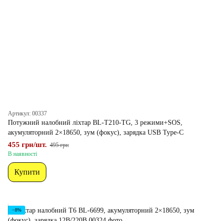
Артикул: 00337
Потужний налобний ліхтар BL-T210-TG, 3 режими+SOS,
акумуляторний 2×18650, зум (фокус), зарядка USB Type-C
455 грн/шт.
495 грн
В наявності
Купити
−8%