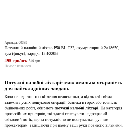
Артикул: 00339
Потужний налобний ліхтар P50 BL-T32, акумуляторний 2×18650,
зум (фокус), зарядка 12В/220В
495 грн/шт.
540 грн
Немає в наявності
Потужні налобні ліхтарі: максимальна яскравість
для найскладніших завдань
Коли стандартного освітлення недостатньо, а від якості світла
залежить успіх пошукової операції, безпека в горах або точність
будівельних робіт, обирають
потужні налобні ліхтарі
. Це категорія
професійних пристроїв, які здатні генерувати надяскравий
світловий потік, що за потужністю не поступається ручним
прожекторам, залишаючи при цьому ваші руки повністю вільними.