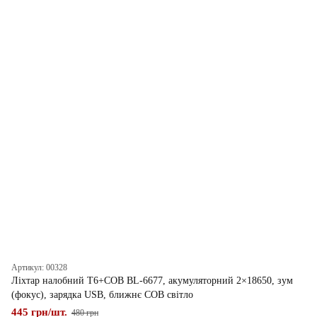
Артикул: 00328
Ліхтар налобний T6+COB BL-6677, акумуляторний 2×18650, зум
(фокус), зарядка USB, ближнє COB світло
445 грн/шт.
480 грн