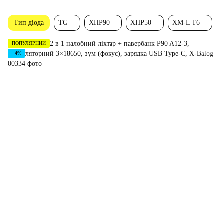
Тип діода
TG
XHP90
XHP50
XM-L T6
ПОПУЛЯРНИЙ
−4%