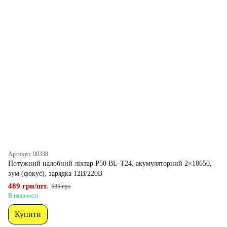
Артикул: 00338
Потужний налобний ліхтар P50 BL-T24, акумуляторний 2×18650,
зум (фокус), зарядка 12В/220В
489 грн/шт.
535 грн
В наявності
Купити