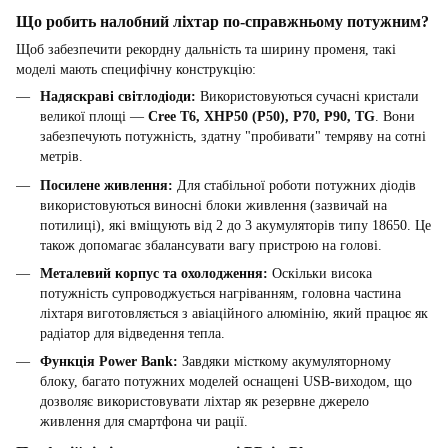
Що робить налобний ліхтар по-справжньому потужним?
Щоб забезпечити рекордну дальність та ширину променя, такі
моделі мають специфічну конструкцію:
Надяскраві світлодіоди:
Використовуються сучасні кристали
великої площі —
Cree T6, XHP50 (P50), P70, P90, TG
. Вони
забезпечують потужність, здатну "пробивати" темряву на сотні
метрів.
Посилене живлення:
Для стабільної роботи потужних діодів
використовуються виносні блоки живлення (зазвичай на
потилиці), які вміщують від 2 до 3 акумуляторів типу 18650. Це
також допомагає збалансувати вагу пристрою на голові.
Металевий корпус та охолодження:
Оскільки висока
потужність супроводжується нагріванням, головна частина
ліхтаря виготовляється з авіаційного алюмінію, який працює як
радіатор для відведення тепла.
Функція Power Bank:
Завдяки місткому акумуляторному
блоку, багато потужних моделей оснащені USB-виходом, що
дозволяє використовувати ліхтар як резервне джерело
живлення для смартфона чи рації.