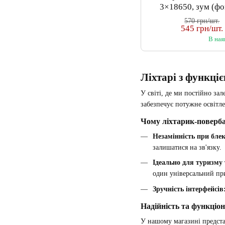
3×18650, зум (фо
Type-C,
570 грн/шт.
545 грн/шт.
В ная
Ліхтарі з функціє
У світі, де ми постійно за
забезпечує потужне освітл
Чому ліхтарик-поверба
Незамінність при блек
залишатися на зв'язку.
Ідеально для туризму 
один універсальний пр
Зручність інтерфейсів
Надійність та функціон
У нашому магазині предст