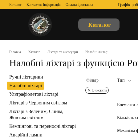
Перейти до основного контенту
Графік роб
Каталог
Контактна інформація
Оплата і доставка
Обмін та повернення
Відгуки про магазин
Про нас
Угода користувача
Публічна оферта
Каталог
Головна
Каталог
Ліхтарі та аксесуари
Налобні ліхтарі
Налобні ліхтарі з функцією Po
Ручні ліхтарики
Фільтр
Тип
Налобні ліхтарі
Очистити
Ультрафіолетові ліхтарі
Ліхтарі з Червоним світлом
Елементи ж
Ліхтарі з Зеленим, Синім,
Жовтим світлом
Кількість с
Кемпінгові та переносні ліхтарі
Механізм 
Аварійні лампи