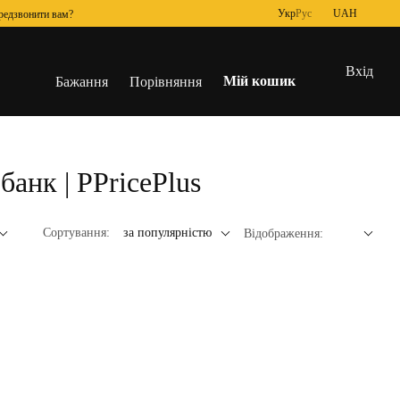
Укр
Рус
UAH
редзвонити вам?
Вхід
Мій кошик
Бажання
Порівняння
анк | PPricePlus
Сортування:
за популярністю
Відображення: