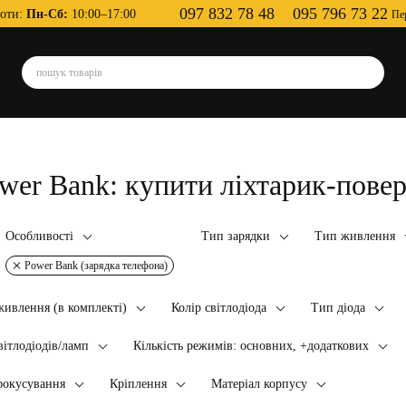
097 832 78 48
095 796 73 22
оти:
Пн-Сб:
10:00–17:00
Пе
wer Bank: купити ліхтарик-поверб
Особливості
Тип зарядки
Тип живлення
Power Bank (зарядка телефона)
ивлення (в комплекті)
Колір світлодіода
Тип діода
вітлодіодів/ламп
Кількість режимів: основних, +додаткових
фокусування
Кріплення
Матеріал корпусу