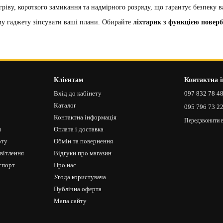
гріву, короткого замикання та надмірного розряду, що гарантує безпеку в
у гаджету зіпсувати ваші плани. Обирайте
ліхтарик з функцією повер
Клієнтам
Контактна 
Вхід до кабінету
097 832 78 4
Каталог
095 796 73 2
Контактна інформація
Передзвонити 
я
Оплата і доставка
рту
Обмін та повернення
світлення
Відгуки про магазин
спорт
Про нас
Угода користувача
Публічна оферта
Мапа сайту