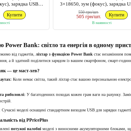
кус), зарядка USB
3×18650, зум (фокус), зарядка U
 X-Balog
Balog
550 грн/шт.
Купити
Купити
505 грн/шт.
вності
В наявності
ю Power Bank: світло та енергія в одному прис
лежимо від гаджетів,
ліхтар з функцією Power Bank
стає незамінним пом
ення, а й здатний поділитися зарядом із вашим смартфоном, смарт-годи
нк — це маст-хев?
аутах:
Коли немає світла, такий ліхтар стає вашою персональною електр
та риболовлі:
У багатоденних походах кожен грам ваги на рахунку. Заміс
истрій.
:
Сучасні моделі оснащені стандартним виходом USB для зарядки гаджетів
альність від PPricePlus
авлені
потужні налобні
моделі з виносними акумуляторними блоками, що 