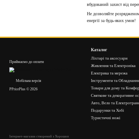
вбудований захист від пере
Не дозволяйте розрядженом
енергії за будь-яких умов!
Каталог
Ліхтарі та аксесуари
Приймаємо до оплати
Живлення та Електроніка
Електрика та мережа
Інструменти та Обладнанн
Мобільна версія
Товари для дому та Комфо
PPricePlus © 2026
Святкове та декоративне о
Авто, Вело та Електротран
Подарунки та Хобі
Туристичні ножі
Інтернет-магазин створений з Хорошоп