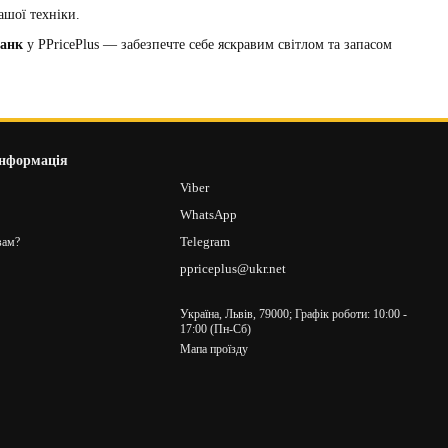
ашої техніки.
банк
у PPricePlus — забезпечте себе яскравим світлом та запасом
інформація
8
Viber
2
WhatsApp
Telegram
вам?
ppriceplus@ukr.net
Україна, Львів, 79000; Графік роботи: 10:00 -
17:00 (Пн-Сб)
Мапа проїзду