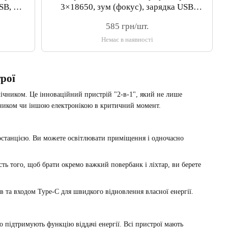
SB, X-
3×18650, зум (фокус), зарядка USB
Type-C
585 грн/шт.
Немає в наявності
трої
ічником. Це інноваційний пристрій "2-в-1", який не лише
нником чи іншою електронікою в критичний момент.
останцією. Ви можете освітлювати приміщення і одночасно
ть того, щоб брати окремо важкий повербанк і ліхтар, ви берете
 та входом Type-C для швидкого відновлення власної енергії.
підтримують функцію віддачі енергії. Всі пристрої мають