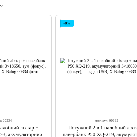
−8%
л: 00334
Артикул: 00333
налобний ліхтар +
Потужний 2 в 1 налобний ліхт
2-3, акумуляторний
павербанк P50 XQ-219, акумуля