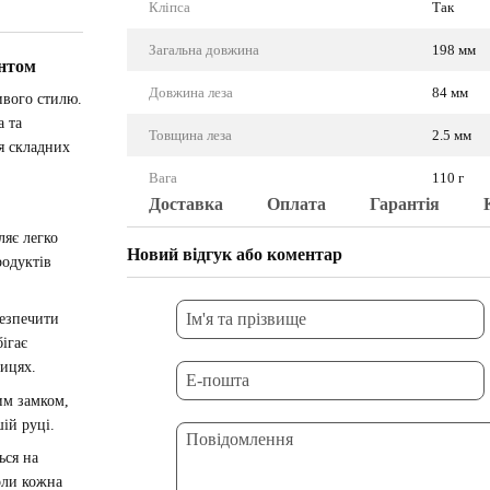
Кліпса
Так
Загальна довжина
198 мм
ентом
Довжина леза
84 мм
ивого стилю.
а та
Товщина леза
2.5 мм
я складних
Вага
110 г
Доставка
Оплата
Гарантія
ляє легко
Новий відгук або коментар
родуктів
безпечити
ігає
вицях.
им замком,
ій руці.
ься на
оли кожна