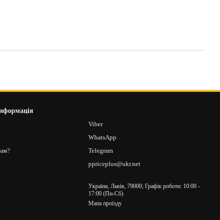
інформація
8
Viber
2
WhatsApp
Telegram
вам?
ppriceplus@ukr.net
Україна, Львів, 79000; Графік роботи: 10:00 -
17:00 (Пн-Сб)
Мапа проїзду