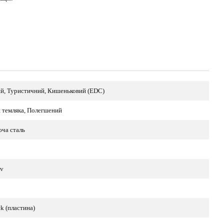
й, Туристичний, Кишеньковий (EDC)
я темляка, Полегшений
ча сталь
v
k (пластина)