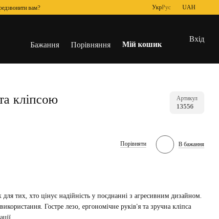
Укр
Рус
UAH
редзвонити вам?
Вхід
Мій кошик
Бажання
Порівняння
та кліпсою
Артикул
13556
Порівняти
В бажання
для тих, хто цінує надійність у поєднанні з агресивним дизайном.
використання. Гостре лезо, ергономічне руків'я та зручна кліпса
ації.