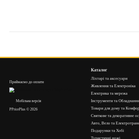
Каталог
Ліхтарі та аксесуари
Приймаємо до оплати
Живлення та Електроніка
Електрика та мережа
Інструменти та Обладнанн
Мобільна версія
Товари для дому та Комфо
PPricePlus © 2026
Святкове та декоративне о
Авто, Вело та Електротран
Подарунки та Хобі
Туристичні ножі