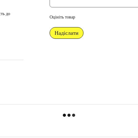
сть до
Оцініть товар
Надіслати