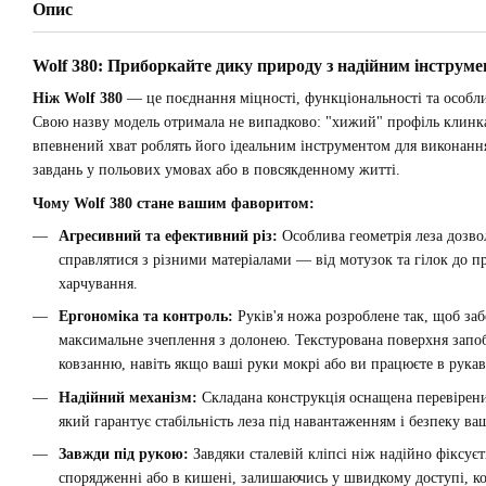
Опис
Wolf 380: Приборкайте дику природу з надійним інструм
Ніж Wolf 380
— це поєднання міцності, функціональності та особл
Свою назву модель отримала не випадково: "хижий" профіль клинк
впевнений хват роблять його ідеальним інструментом для виконанн
завдань у польових умовах або в повсякденному житті.
Чому Wolf 380 стане вашим фаворитом:
Агресивний та ефективний різ:
Особлива геометрія леза дозво
справлятися з різними матеріалами — від мотузок та гілок до п
харчування.
Ергономіка та контроль:
Руків'я ножа розроблене так, щоб за
максимальне зчеплення з долонею. Текстурована поверхня запоб
ковзанню, навіть якщо ваші руки мокрі або ви працюєте в рука
Надійний механізм:
Складана конструкція оснащена перевірен
який гарантує стабільність леза під навантаженням і безпеку ваш
Завжди під рукою:
Завдяки сталевій кліпсі ніж надійно фіксуєт
спорядженні або в кишені, залишаючись у швидкому доступі, к