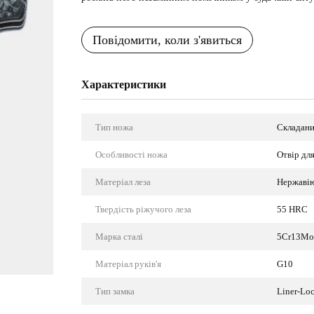
Повідомити, коли з'явиться
Характеристики
Тип ножа
Складани
Особливості ножа
Отвір дл
Матеріал леза
Нержавію
Твердість ріжучого леза
55 HRC
Марка сталі
5Cr13Mo
Матеріал руків'я
G10
Тип замка
Liner-Loc