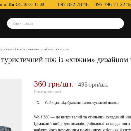
097 832 78 48
095 796 73 22
оти:
Пн-Сб:
10:00–17:00
Пе
уристичний ніж із «хижим» дизайном та кліпсою
 туристичний ніж із «хижим» дизайном 
360 грн/шт.
495 грн/шт.
Немає в наявності
Увійти
для відображення накопичувальної знижки
%
Wolf 380 — це витривалий та стильний складаний ніж 
Ідеальний вибір для походів, риболовлі та щоденного 
роблять його незамінним помічником у будь-якій ситу