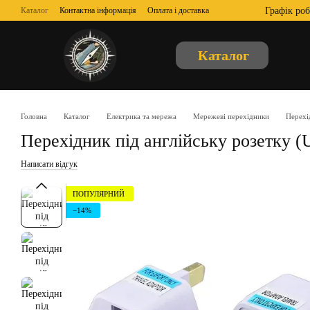
Перейти до основного контенту
Графік роб
Каталог
Контактна інформація
Оплата і доставка
Обмін та повернення
Відгуки про магазин
Про нас
Угода користувача
Публічна оферта
Каталог
Головна
Каталог
Електрика та мережа
Мережеві перехідники
Перехі
Перехідник під англійську розетку (
Написати відгук
ПОПУЛЯРНИЙ
−14%