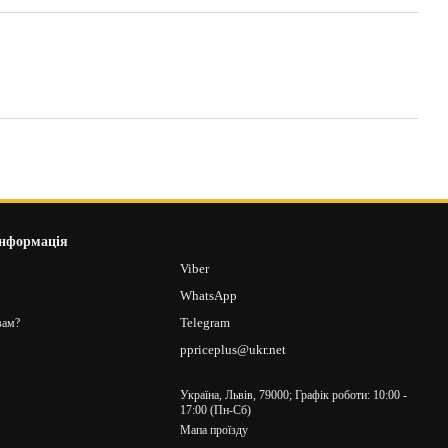
інформація
8
Viber
2
WhatsApp
Telegram
вам?
ppriceplus@ukr.net
Україна, Львів, 79000; Графік роботи: 10:00 -
17:00 (Пн-Сб)
Мапа проїзду