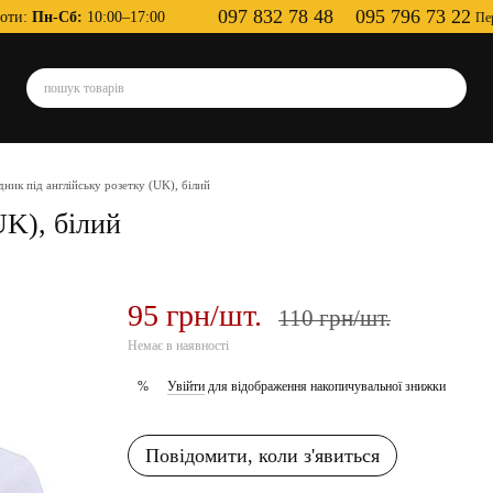
097 832 78 48
095 796 73 22
оти:
Пн-Сб:
10:00–17:00
Пе
дник під англійську розетку (UK), білий
UK), білий
95 грн/шт.
110 грн/шт.
Немає в наявності
Увійти
для відображення накопичувальної знижки
%
Повідомити, коли з'явиться