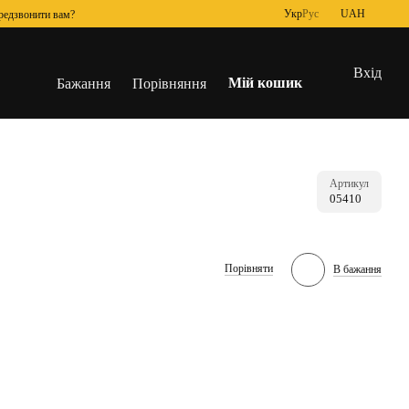
Укр
Рус
UAH
редзвонити вам?
Вхід
Мій кошик
Бажання
Порівняння
Артикул
05410
Порівняти
В бажання