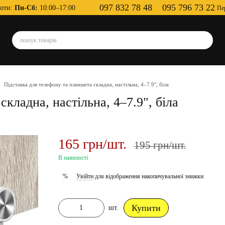
097 832 78 48
095 796 73 22
оти:
Пн-Сб:
10:00–17:00
Пе
Підставка для телефону та планшета складна, настільна, 4–7.9", біла
кладна, настільна, 4–7.9", біла
165 грн/шт.
195 грн/шт.
В наявності
Увійти
для відображення накопичувальної знижки
%
Купити
шт.