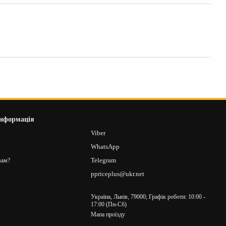
інформація
8
Viber
2
WhatsApp
Telegram
вам?
ppriceplus@ukr.net
Україна, Львів, 79000; Графік роботи: 10:00 -
17:00 (Пн-Сб)
Мапа проїзду