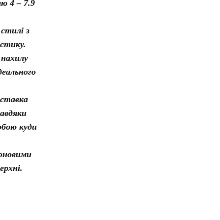
ю 4 – 7.9
стилі з
астику.
 нахилу
деального
дставка
авдяки
собою куди
коновими
ерхні.