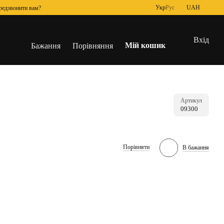
Укр
Рус
UAH
редзвонити вам?
Вхід
Мій кошик
Бажання
Порівняння
Артикул
09300
Порівняти
В бажання