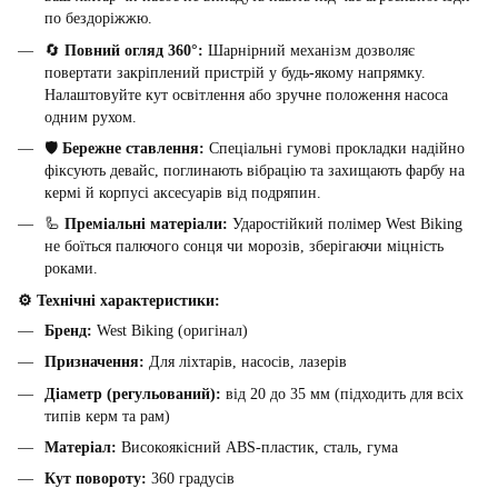
по бездоріжжю.
🔄
Повний огляд 360°:
Шарнірний механізм дозволяє
повертати закріплений пристрій у будь-якому напрямку.
Налаштовуйте кут освітлення або зручне положення насоса
одним рухом.
🛡
Бережне ставлення:
Спеціальні гумові прокладки надійно
фіксують девайс, поглинають вібрацію та захищають фарбу на
кермі й корпусі аксесуарів від подряпин.
🦾
Преміальні матеріали:
Ударостійкий полімер West Biking
не боїться палючого сонця чи морозів, зберігаючи міцність
роками.
⚙️ Технічні характеристики:
Бренд:
West Biking (оригінал)
Призначення:
Для ліхтарів, насосів, лазерів
Діаметр (регульований):
від 20 до 35 мм (підходить для всіх
типів керм та рам)
Матеріал:
Високоякісний ABS-пластик, сталь, гума
Кут повороту:
360 градусів