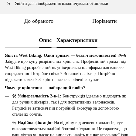
Увійти
для відображення накопичувальної знижки
%
До обраного
Порівняти
Опис
Характеристики
Якість West Biking: Один тримач — безліч можливостей!
🚲🔥
Забудьте про купу розрізнених кріплень. Професійний тримач від
West Biking розроблений як універсальна платформа для вашого
спорядження. Потрібне світло? Встановіть ліхтар. Потрібно
підкачати колесо? Закріпіть насос за лічені секунди.
Чому це кріплення — найкращий вибір?
🛠
Універсальність 2-в-1:
Конструкція ідеально підходить як
для ручних ліхтарів, так і для портативних велонасосів.
Регулюйте затискач під потрібний аксесуар за допомогою
сталевих болтів.
🔩
Надійна фіксація:
На відміну від дешевих аналогів, тут
використовуються надійні болтові з’єднання. Це гарантує, що
ваш ліхтар чи насос не випадуть навіть під час агресивної їзди