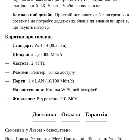
стаціонарний ПК, Smart TV або ігрову консоль.
Компактний дизайн.
Пристрій вставляється безпосередньо в
розетку і не потребує додаткових блоків живлення чи дротів,
що псують інтер'єр.
Коротко про головне
Стандарт:
Wi-Fi 4 (802.11n)
Швидкість:
до 300 Мбіт/с
Частота:
2.4 ГГц
Режими:
Репітер, Точка доступу
Порти:
1 x LAN (10/100 Мбіт/с)
Налаштування:
Кнопка WPS, веб-інтерфейс
Живлення:
Від розетки 110-240V
Доставка
Оплата
Гарантія
Самовивіз у Львові - безкоштовно.
Нова Пошта, Укрпошта, Meest Пошта – від 45 грн. по Україні