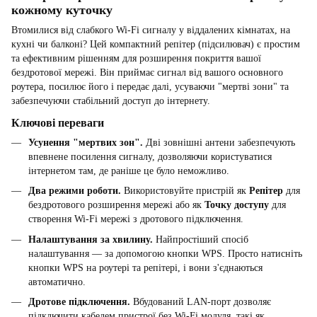
кожному куточку
Втомилися від слабкого Wi-Fi сигналу у віддалених кімнатах, на
кухні чи балконі? Цей компактний репітер (підсилювач) є простим
та ефективним рішенням для розширення покриття вашої
бездротової мережі. Він приймає сигнал від вашого основного
роутера, посилює його і передає далі, усуваючи "мертві зони" та
забезпечуючи стабільний доступ до інтернету.
Ключові переваги
Усунення "мертвих зон".
Дві зовнішні антени забезпечують
впевнене посилення сигналу, дозволяючи користуватися
інтернетом там, де раніше це було неможливо.
Два режими роботи.
Використовуйте пристрій як
Репітер
для
бездротового розширення мережі або як
Точку доступу
для
створення Wi-Fi мережі з дротового підключення.
Налаштування за хвилину.
Найпростіший спосіб
налаштування — за допомогою кнопки WPS. Просто натисніть
кнопки WPS на роутері та репітері, і вони з'єднаються
автоматично.
Дротове підключення.
Вбудований LAN-порт дозволяє
підключити кабелем пристрої без Wi-Fi модуля, такі як