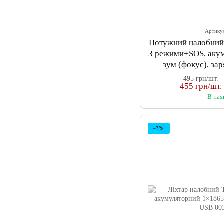
Артику
Потужний налобний
3 режими+SOS, аку
зум (фокус), за
495 грн/шт.
455 грн/шт.
В ная
−3%