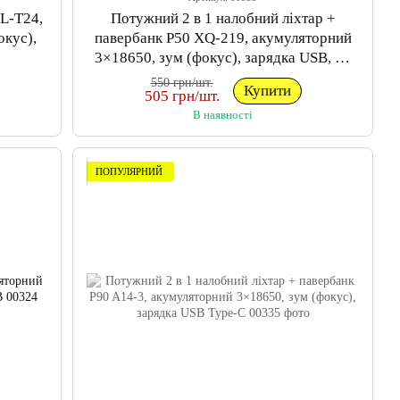
L-T24,
Потужний 2 в 1 налобний ліхтар +
окус),
павербанк P50 XQ-219, акумуляторний
3×18650, зум (фокус), зарядка USB, X-
Balog
550 грн/шт.
Купити
505 грн/шт.
В наявності
ПОПУЛЯРНИЙ