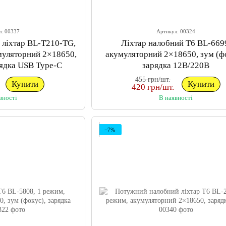
л: 00337
Артикул: 00324
 ліхтар BL-T210-TG,
Ліхтар налобний T6 BL-669
муляторний 2×18650,
акумуляторний 2×18650, зум (ф
рядка USB Type-C
зарядка 12В/220В
455 грн/шт.
Купити
Купити
420 грн/шт.
вності
В наявності
−7%