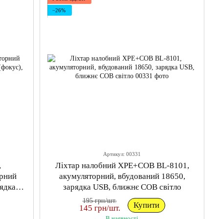
−26%
Артикул: 00331
,
Ліхтар налобний XPE+COB BL-8101,
орний
акумуляторний, вбудований 18650,
рядка
зарядка USB, ближнє COB світло
195 грн/шт.
Купити
145 грн/шт.
В наявності