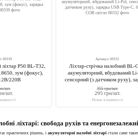
л: 00339
Артикул: 00332
 ліхтар P50 BL-T32,
Ліхтар-стрічка налобний BL-
8650, зум (фокус),
акумуляторний, вбудований Li-
 12В/220В
сенсорний (з датчиком руху), з
USB Type-C, ближнє COB сві
рн/шт.
355 грн/шт.
рн/шт.
295 грн/шт.
наявності
Немає в наявності
обні ліхтарі: свобода рухів та енергонезалежн
гає практичних рішень, і
акумуляторні налобні ліхтарі
стали саме таки