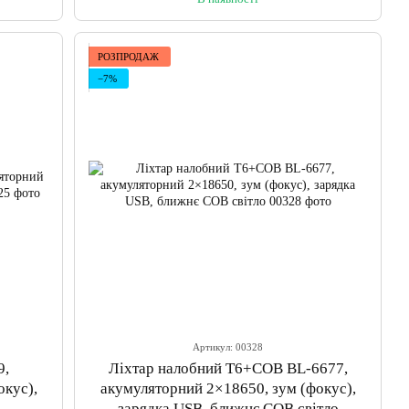
РОЗПРОДАЖ
−7%
Артикул: 00328
9,
Ліхтар налобний T6+COB BL-6677,
окус),
акумуляторний 2×18650, зум (фокус),
зарядка USB, ближнє COB світло