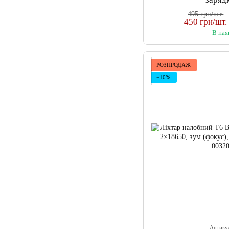
495 грн/шт.
450 грн/шт.
В ная
РОЗПРОДАЖ
−10%
Артику