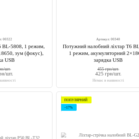
л: 00322
Артикул: 00340
6 BL-5808, 1 режим,
Потужний налобний ліхтар T6 BL
8650, зум (фокус),
1 режим, акумуляторний 2×18
ка USB
зарядка USB
рн/шт.
455 грн/шт.
рн/шт.
425 грн/шт.
наявності
Немає в наявності
ПОПУЛЯРНИЙ
−17%