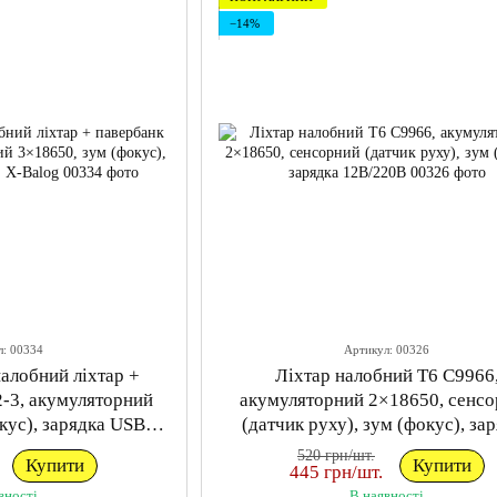
−14%
л: 00334
Артикул: 00326
налобний ліхтар +
Ліхтар налобний T6 C9966
2-3, акумуляторний
акумуляторний 2×18650, сенс
кус), зарядка USB
(датчик руху), зум (фокус), за
 X-Balog
12В/220В
520 грн/шт.
Купити
Купити
445 грн/шт.
вності
В наявності