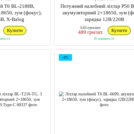
ий T6 BL-2188B,
Потужний налобний ліхтар P50 B
8650, зум (фокус),
акумуляторний 2×18650, зум (ф
SB, X-Balog
зарядка 12В/220В
535 грн/шт.
Купити
Купити
489 грн/шт.
вності
В наявності
−8%