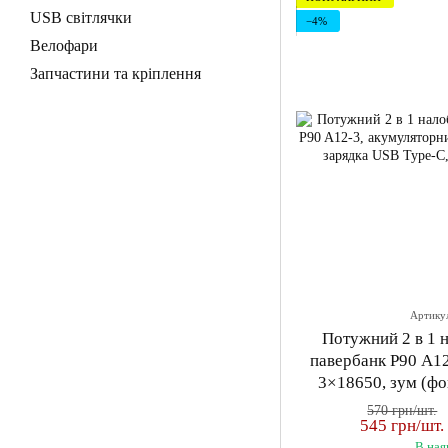
USB світлячки
−4%
Велофари
Запчастини та кріплення
Артику
Потужний 2 в 1 
павербанк P90 A1
3×18650, зум (фо
Type-C,
570 грн/шт.
545 грн/шт.
В ная