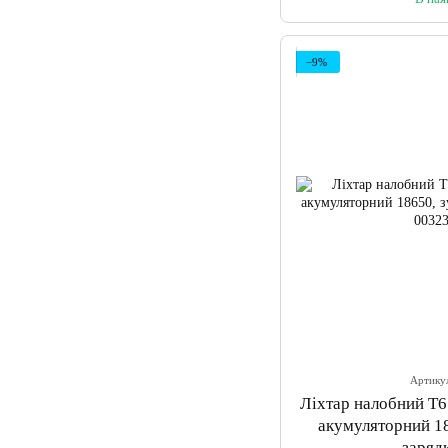
−9%
Артику
Ліхтар налобний T6
акумуляторний 18
заряд