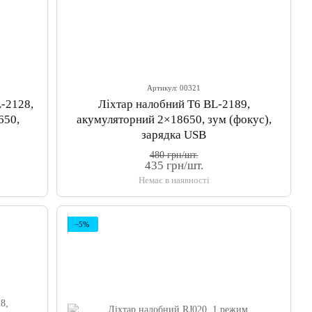
Артикул: 00321
-2128,
Ліхтар налобний T6 BL-2189,
650,
акумуляторний 2×18650, зум (фокус),
зарядка USB
480 грн/шт.
435 грн/шт.
Немає в наявності
−5%