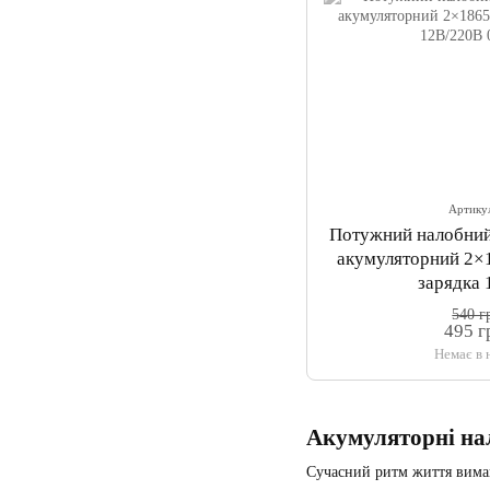
Артику
Потужний налобний
акумуляторний 2×1
зарядка
540 г
495 г
Немає в 
Акумуляторні нал
Сучасний ритм життя вима