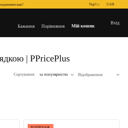
Укр
Рус
UAH
редзвонити вам?
Вхід
Мій кошик
Бажання
Порівняння
ядкою | PPricePlus
Сортування:
за популярністю
Відображення:
РОЗПРОДАЖ