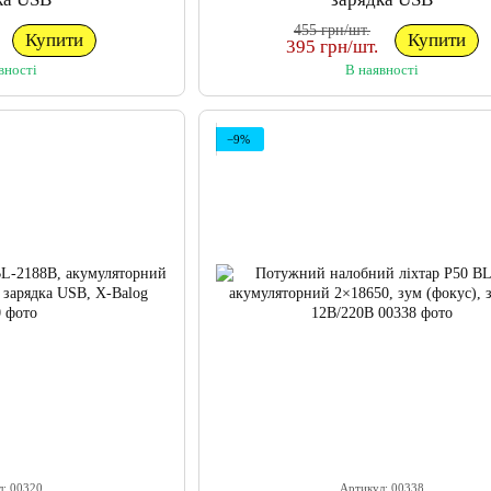
455 грн/шт.
Купити
Купити
395 грн/шт.
вності
В наявності
−9%
л: 00320
Артикул: 00338