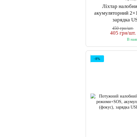
Ліхтар налобн
акумуляторний 2×1
зарядка U
450 грн/шт.
405 грн/шт.
В ная
−8%