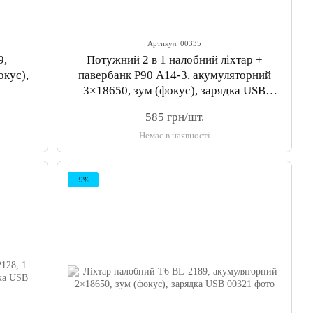
Артикул: 00335
9,
Потужний 2 в 1 налобний ліхтар +
окус),
павербанк P90 A14-3, акумуляторний
3×18650, зум (фокус), зарядка USB
Type-C
585 грн/шт.
Немає в наявності
−9%