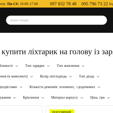
097 832 78 48
095 796 73 22
оти:
Пн-Сб:
10:00–17:00
Пе
купити ліхтарик на голову із зар
бливості
Тип зарядки
Тип живлення
ння (в комплекті)
Колір світлодіода
Тип діода
одіодів/ламп
Кількість режимів: основних, +додаткових
ування
Кріплення
Матеріал корпусу
Ціна, грн
ПОПУЛЯРНИЙ