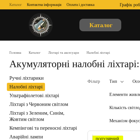
Перейти до основного контенту
Графік роб
Каталог
Контактна інформація
Оплата і доставка
Обмін та повернення
Відгуки про магазин
Про нас
Угода користувача
Публічна оферта
Каталог
Головна
Каталог
Ліхтарі та аксесуари
Налобні ліхтарі
Акумуляторні налобні ліхтарі: 
Ручні ліхтарики
Фільтр
Тип
Осо
Налобні ліхтарі
Елементи живле
Ультрафіолетові ліхтарі
Ліхтарі з Червоним світлом
Кількість світл
Ліхтарі з Зеленим, Синім,
Жовтим світлом
Механізм фокус
Кемпінгові та переносні ліхтарі
Аварійні лампи
ПОПУЛЯРНИЙ