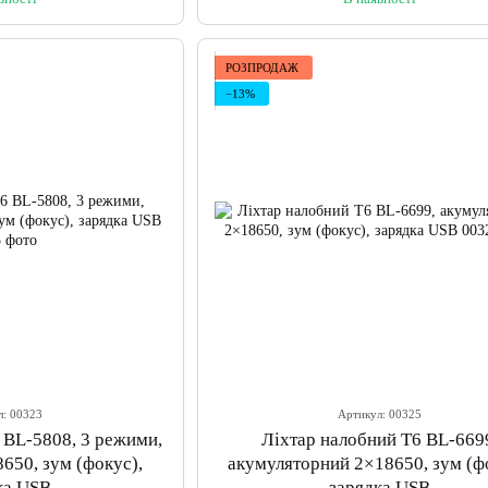
РОЗПРОДАЖ
−13%
л: 00323
Артикул: 00325
 BL-5808, 3 режими,
Ліхтар налобний T6 BL-669
650, зум (фокус),
акумуляторний 2×18650, зум (ф
ка USB
зарядка USB