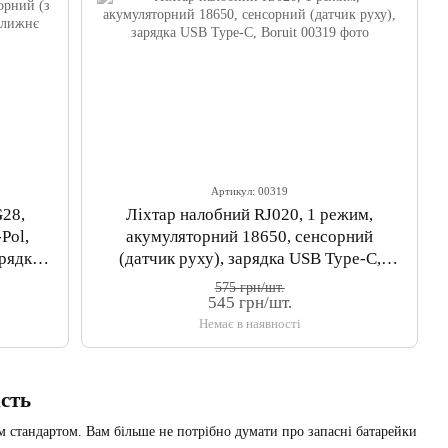
Артикул: 00319
G28,
Ліхтар налобний RJ020, 1 режим,
Pol,
акумуляторний 18650, сенсорний
арядка
(датчик руху), зарядка USB Type-C,
тло
Boruit
575 грн/шт.
545 грн/шт.
Немає в наявності
ість
м стандартом. Вам більше не потрібно думати про запасні батарейки