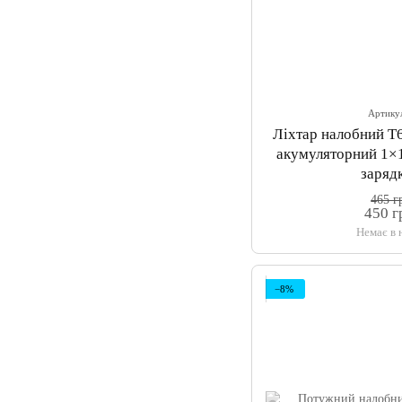
Артику
Ліхтар налобний T
акумуляторний 1×1
заряд
465 г
450 г
Немає в 
−8%