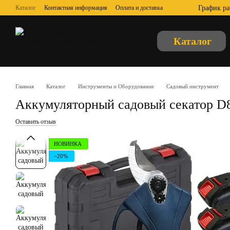
Перейти к основному контенту
График ра
Каталог
Контактная информация
Оплата и доставка
Обмен и возврат
Отзывы о магазине
О нас
Пользовательское соглашение
Публичная оферта
Каталог
Главная
Каталог
Инструменты и Оборудование
Садовый инструмент
Аккумуляторный садовый секатор D8
Оставить отзыв
НОВИНКА
−20%