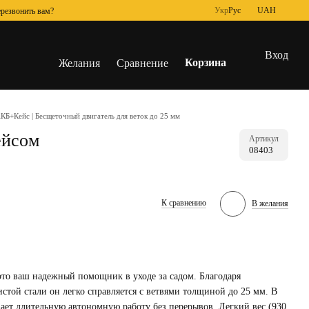
Укр
Рус
UAH
резвонить вам?
Вход
Корзина
Желания
Сравнение
КБ+Кейс | Бесщеточный двигатель для веток до 25 мм
ейсом
Артикул
08403
К сравнению
В желания
то ваш надежный помощник в уходе за садом. Благодаря
стой стали он легко справляется с ветвями толщиной до 25 мм. В
вает длительную автономную работу без перерывов. Легкий вес (930