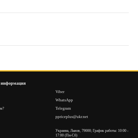
 информация
8
Viber
2
WhatsApp
Telegram
ам?
ppriceplus@ukr.net
Украина, Львов, 79000; График работы: 10:00 -
17:00 (Пн-Сб)