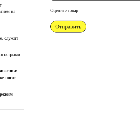
у
Оцените товар
атием на
Отправить
е, служит
ся острыми
вижении:
же после
 режим