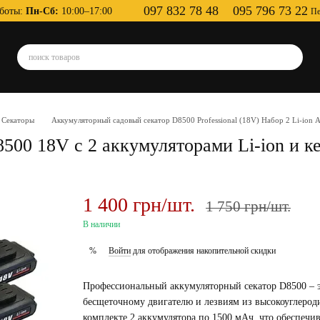
097 832 78 48
095 796 73 22
боты:
Пн-Сб:
10:00–17:00
Пе
Секаторы
Аккумуляторный садовый секатор D8500 Professional (18V) Набор 2 Li-ion А
500 18V с 2 аккумуляторами Li-ion и к
1 400 грн/шт.
1 750 грн/шт.
В наличии
Войти
для отображения накопительной скидки
%
Профессиональный аккумуляторный секатор D8500 – э
бесщеточному двигателю и лезвиям из высокоуглероди
комплекте 2 аккумулятора по 1500 мАч, что обеспечи