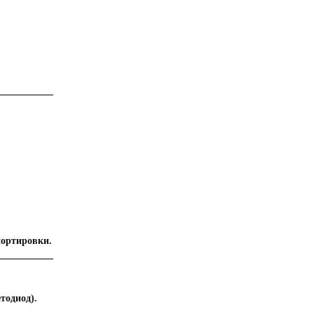
портировки.
тодиод).