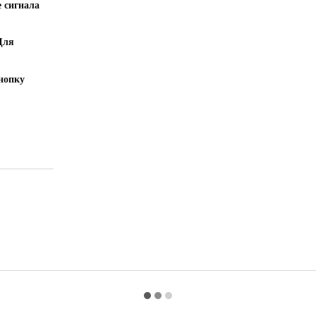
 сигнала
Для
нопку