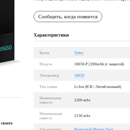
Сообщить, когда появится
Характеристики
Бренд
Videx
Модель
18650-P 2200mAh (с защитой)
Типоразмер
18650
Тип химии
Li-Ion (ICR / Литий-ионный)
Номинальная
2200 мАч
емкость
Минимальная
2150 мАч
емкость
 своего
Тип контакта
Выпуклый (Button Top)