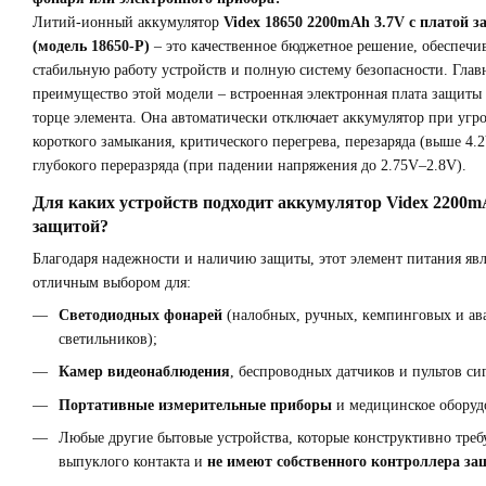
Литий-ионный аккумулятор
Videx 18650 2200mAh 3.7V с платой 
(модель 18650-P)
– это качественное бюджетное решение, обеспеч
стабильную работу устройств и полную систему безопасности. Глав
преимущество этой модели – встроенная электронная плата защиты
торце элемента. Она автоматически отключает аккумулятор при угро
короткого замыкания, критического перегрева, перезаряда (выше 4.
глубокого переразряда (при падении напряжения до 2.75V–2.8V).
Для каких устройств подходит аккумулятор Videx 2200m
защитой?
Благодаря надежности и наличию защиты, этот элемент питания явл
отличным выбором для:
Светодиодных фонарей
(налобных, ручных, кемпинговых и а
светильников);
Камер видеонаблюдения
, беспроводных датчиков и пультов си
Портативные измерительные приборы
и медицинское оборуд
Любые другие бытовые устройства, которые конструктивно треб
выпуклого контакта и
не имеют собственного контроллера з