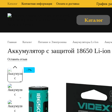
Перейти к основному контенту
График ра
Каталог
Контактная информация
Оплата и доставка
Обмен и возврат
Отзывы о магазине
О нас
Пользовательское соглашение
Публичная оферта
Каталог
Главная
Каталог
Питание и Электроника
Аккумуляторы Li-Ion
Аккум
Аккумулятор с защитой 18650 Li-ion
Оставить отзыв
−7%