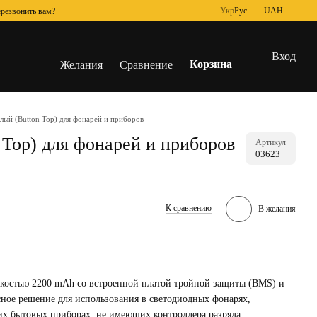
Укр
Рус
UAH
резвонить вам?
Вход
Корзина
Желания
Сравнение
лый (Button Top) для фонарей и приборов
 Top) для фонарей и приборов
Артикул
03623
К сравнению
В желания
костью 2200 mAh со встроенной платой тройной защиты (BMS) и
ное решение для использования в светодиодных фонарях,
их бытовых приборах, не имеющих контроллера разряда.