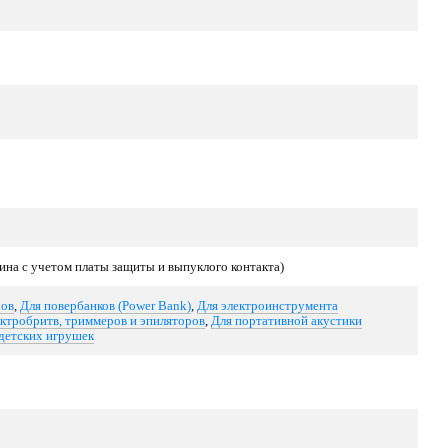
лина с учетом платы защиты и выпуклого контакта)
ров
,
Для повербанков (Power Bank)
,
Для электроинструмента
ектробритв, триммеров и эпиляторов
,
Для портативной акустики
детских игрушек