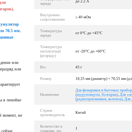
до 2.2 А
для
заряда
гарок),
Внутреннее
≤ 40 мОм
сопротивление
ккумулятор
ло 70.5 мм.
Температура
от 0°C до +45°C
заряда
ищенные
Температура
експлуатації
от -20°C до +60°C
(розряду)
дение или
Вес
45 г
реразряд или
Размер
18,35 мм (диаметр) × 70,55 мм (д
арантирует
Для фонариков и бытовых прибо
Назначение
(шуруповерты, болгарки)
,
Для эл
(радиоприемников, колонок)
,
Для 
ы в линейке
Страна
Китай
производитель
 момент, не
Количество в
1
упаковке, шт.
 сейчас,