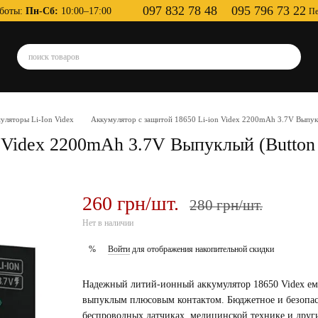
097 832 78 48
095 796 73 22
боты:
Пн-Сб:
10:00–17:00
Пе
уляторы Li-Ion Videx
Аккумулятор с защитой 18650 Li-ion Videx 2200mAh 3.7V Выпук
 Videx 2200mAh 3.7V Выпуклый (Button
260 грн/шт.
280 грн/шт.
Нет в наличии
Войти
для отображения накопительной скидки
%
Надежный литий-ионный аккумулятор 18650 Videx ем
выпуклым плюсовым контактом. Бюджетное и безопас
беспроводных датчиках, медицинской технике и друг