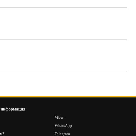
 информация
8
Viber
2
WhatsApp
Telegram
ам?