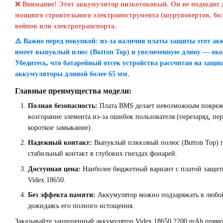
❌ Внимание! Этот аккумулятор низкотоковый. Он не подходит 
мощного строительного электроинструмента (шуруповертов, бол
вейпов или электротранспорта.
⚠️ Важно перед покупкой: из-за наличия платы защиты этот а
имеет выпуклый плюс (Button Top) и увеличенную длину — око
Убедитесь, что батарейный отсек устройства рассчитан на защ
аккумуляторы длиной более 65 мм.
Главные преимущества модели:
Полная безопасность:
Плата BMS делает невозможным повреж
возгорание элемента из-за ошибок пользователя (перезаряд, пе
короткое замыкание).
Надежный контакт:
Выпуклый плюсовый полюс (Button Top) г
стабильный контакт в глубоких гнездах фонарей.
Доступная цена:
Наиболее бюджетный вариант с платой защит
Videx 18650.
Без эффекта памяти:
Аккумулятор можно подзаряжать в любой
дожидаясь его полного истощения.
Заказывайте защищенный аккумулятор Videx 18650 2200 mAh прямо