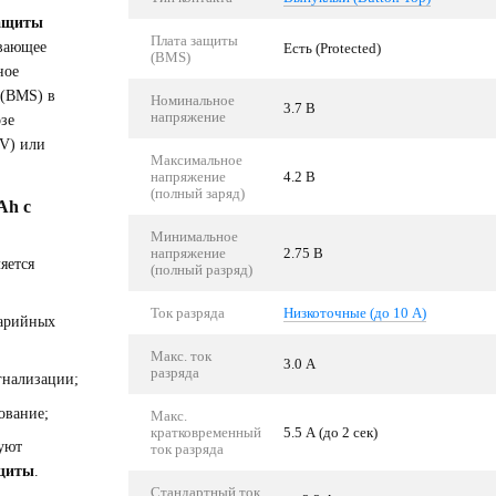
защиты
Плата защиты
ивающее
Есть (Protected)
(BMS)
ное
 (BMS) в
Номинальное
3.7 В
напряжение
зе
2V) или
Максимальное
напряжение
4.2 В
(полный заряд)
Ah с
Минимальное
напряжение
2.75 В
яется
(полный разряд)
Ток разряда
Низкоточные (до 10 А)
варийных
Макс. ток
3.0 А
разряда
гнализации;
ование;
Макс.
кратковременный
5.5 А (до 2 сек)
уют
ток разряда
ащиты
.
Стандартный ток