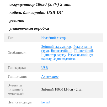
аккумулятор 18650 (3.7V) 2 шт.
кабель для зарядки USB-DC
резинка
упаковочная коробка
Тип
Налобний ліхтар
Змінний акумулятор
,
Фокусування
(зум)
,
Вологостійкий
,
Пилостійкий
,
Особенности
Індикатор заряду
,
Регульований кут
нахилу
,
Задня підсвітка
Тип зарядки
USB
Тип питания
Акумулятор
Элементы
питания (в
Знімний 18650 Li-Ion - 2 шт.
комплекте)
Цвет светодиода
Белый