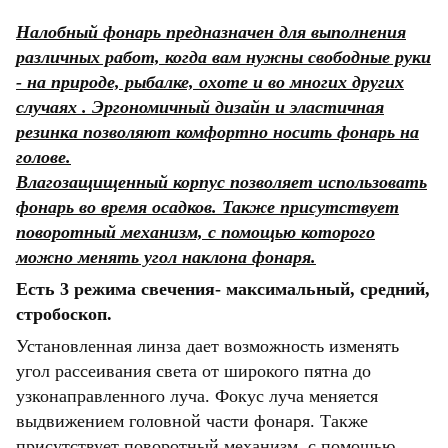
Налобный фонарь предназначен для выполнения
различных работ, когда вам нужны свободные руки
- на природе, рыбалке, охоте и во многих других
случаях . Эргономичный дизайн и эластичная
резинка позволяют комфортно носить фонарь на
голове.
Влагозащищенный корпус позволяет использовать
фонарь во время осадков. Также присутствует
поворотный механизм, с помощью которого
можно менять угол наклона фонаря.
Есть 3 режима свечения- максимальный, средний,
стробоскоп.
Установленная линза дает возможность изменять
угол рассеивания света от широкого пятна до
узконаправленного луча. Фокус луча меняется
выдвижением головной части фонаря. Также
присутствует поворотный механизм, с помощью