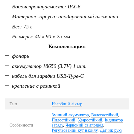
Водонепроницаемость: IPX-6
Материал корпуса: анодированный алюминий
Вес: 75 г
Размеры:
40 х 90 х 25
мм
Комплектация:
фонарь
аккумулятор
18650 (3.7V) 1 шт.
кабель для зарядки USB-
Type-C
крепление с резинкой
Тип
Налобний ліхтар
Змінний акумулятор
,
Вологостійкий
,
Пилостійкий
,
Ударостійкий
,
Індикатор
Особенности
заряду
,
Червоний світлодіод
,
Регульований кут нахилу
,
Датчик руху