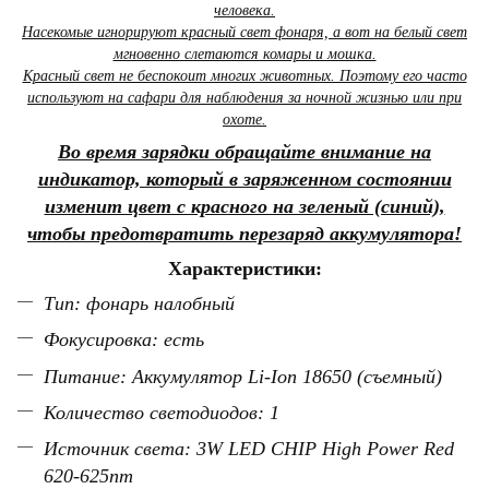
человека.
Насекомые игнорируют красный свет фонаря, а вот на белый свет
мгновенно слетаются комары и мошка.
Красный свет не беспокоит многих животных. Поэтому его часто
используют на сафари для наблюдения за ночной жизнью или при
охоте.
Во время зарядки обращайте внимание на
индикатор, который в заряженном состоянии
изменит цвет с красного на зеленый (синий),
чтобы предотвратить перезаряд аккумулятора!
Характеристики:
Тип: фонарь налобный
Фокусировка: есть
Питание:
Аккумулятор
Li-Ion 18650 (съемный)
Количество светодиодов: 1
Источник света: 3W LED CHIP High Power Red
620-625nm