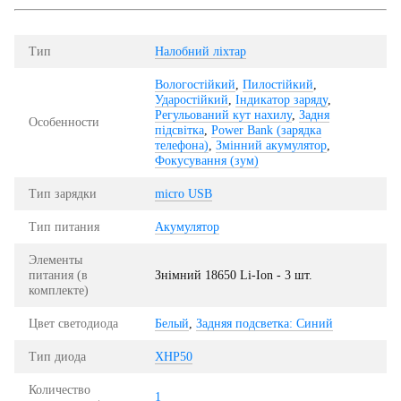
Тип
Налобний ліхтар
Вологостійкий
,
Пилостійкий
,
Ударостійкий
,
Індикатор заряду
,
Регульований кут нахилу
,
Задня
Особенности
підсвітка
,
Power Bank (зарядка
телефона)
,
Змінний акумулятор
,
Фокусування (зум)
Тип зарядки
micro USB
Тип питания
Акумулятор
Элементы
питания (в
Знімний 18650 Li-Ion - 3 шт.
комплекте)
Цвет светодиода
Белый
,
Задняя подсветка: Синий
Тип диода
XHP50
Количество
1