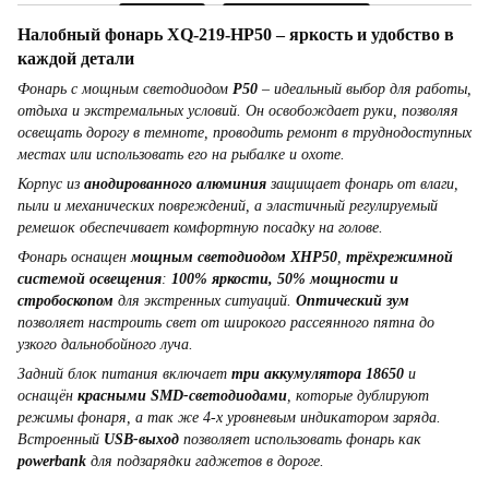
Налобный фонарь XQ-219-HP50 – яркость и удобство в
каждой детали
Фонарь с мощным светодиодом
P50
– идеальный выбор для работы,
отдыха и экстремальных условий. Он освобождает руки, позволяя
освещать дорогу в темноте, проводить ремонт в труднодоступных
местах или использовать его на рыбалке и охоте.
Корпус из
анодированного алюминия
защищает фонарь от влаги,
пыли и механических повреждений, а эластичный регулируемый
ремешок обеспечивает комфортную посадку на голове.
Фонарь оснащен
мощным светодиодом XHP50
,
трёхрежимной
системой освещения
:
100% яркости, 50% мощности и
стробоскопом
для экстренных ситуаций.
Оптический зум
позволяет настроить свет от широкого рассеянного пятна до
узкого дальнобойного луча.
Задний блок питания включает
три аккумулятора 18650
и
оснащён
красными SMD-светодиодами
, которые дублируют
режимы фонаря, а так же 4-х уровневым индикатором заряда.
Встроенный
USB-выход
позволяет использовать фонарь как
powerbank
для подзарядки гаджетов в дороге.