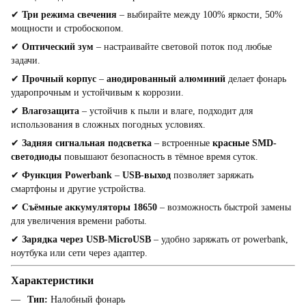
✔
Три режима свечения
– выбирайте между 100% яркости, 50%
мощности и стробоскопом.
✔
Оптический зум
– настраивайте световой поток под любые
задачи.
✔
Прочный корпус
–
анодированный алюминий
делает фонарь
ударопрочным и устойчивым к коррозии.
✔
Влагозащита
– устойчив к пыли и влаге, подходит для
использования в сложных погодных условиях.
✔
Задняя сигнальная подсветка
– встроенные
красные SMD-
светодиоды
повышают безопасность в тёмное время суток.
✔
Функция Powerbank
–
USB-выход
позволяет заряжать
смартфоны и другие устройства.
✔
Съёмные аккумуляторы 18650
– возможность быстрой замены
для увеличения времени работы.
✔
Зарядка через USB-MicroUSB
– удобно заряжать от powerbank,
ноутбука или сети через адаптер.
Характеристики
Тип:
Налобный фонарь