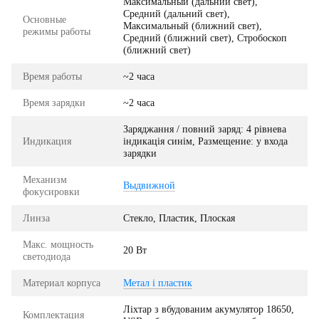
Максимальный (дальний свет),
Средний (дальний свет),
Основные
Максимальный (ближний свет),
режимы работы
Средний (ближний свет), Стробоскоп
(ближний свет)
Время работы
~2 часа
Время зарядки
~2 часа
Заряджання / повний заряд: 4 рівнева
Индикация
індикація синім, Размещение: у входа
зарядки
Механизм
Выдвижной
фокусировки
Линза
Стекло, Пластик, Плоская
Макс. мощность
20 Вт
светодиода
Материал корпуса
Метал і пластик
Ліхтар з вбудованим акумулятор 18650,
Комплектация