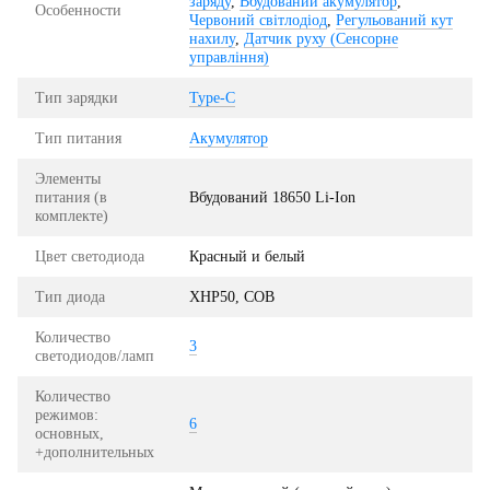
заряду
,
Вбудований акумулятор
,
Особенности
Червоний світлодіод
,
Регульований кут
нахилу
,
Датчик руху (Сенсорне
управління)
Тип зарядки
Type-C
Тип питания
Акумулятор
Элементы
питания (в
Вбудований 18650 Li-Ion
комплекте)
Цвет светодиода
Красный и белый
Тип диода
XHP50, COB
Количество
3
светодиодов/ламп
Количество
режимов:
6
основных,
+дополнительных