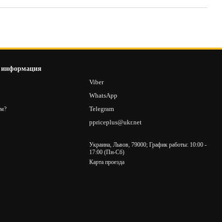
 информация
8
Viber
2
WhatsApp
Telegram
ам?
ppriceplus@ukr.net
Украина, Львов, 79000; График работы: 10:00 -
17:00 (Пн-Сб)
Карта проезда