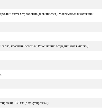
альний свет), Стробоскоп (дальний свет), Максимальный (ближний
й заряд: красный / зеленый, Розміщення: всередині (біля кнопки)
ая
усировки), 138 мм (с фокусировкой)