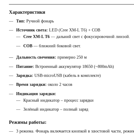
Характеристики
Тип:
Ручной фонарь
Источник света:
LED (Cree XM-L T6) + COB
Cree XM-L T6
— дальний свет с фокусировочной линзой.
COB
— ближний боковой свет.
Дальность свечения:
примерно 250 м
Питание:
Встроенный аккумулятор 18650 (~800mAh)
Зарядка:
USB-microUSB (кабель в комплекте)
Время зарядки:
около 2 часов
Индикация зарядки:
Красный индикатор – процесс зарядки
Зелёный индикатор – полный заряд
Режимы работы:
3 режима. Фонарь включается кнопкой в хвостовой части, режи