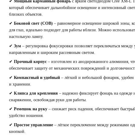
✔
Мощный карманный фонарь
с ярким светодиодом Cree XM-L 
который обеспечивает дальнобойное освещение и интенсивный свет
близких объектов.
✔
Боковой свет (COB)
– равномерное освещение широкой зоны, к
для глаз, идеально подходит для работы вблизи. Можно использоват
настольную лампу.
✔
Зум
– регулировка фокусировки позволяет переключаться между
направленным и широким рассеянным светом.
✔
Прочный корпус
– изготовлен из анодированного алюминия, чт
обеспечивает защиту от механических повреждений и долговечност
✔
Компактный и удобный
– лёгкий и небольшой фонарик, удобен
и хранении.
✔
Клипса для крепления
– надежно фиксирует фонарь на одежде 
снаряжении, освобождая руки для работы.
✔
Ремешок на руку
– снижает риск падения, обеспечивает быстры
удобство ношения.
✔
Простое управление
– лёгкое переключение между режимами о
кнопкой.