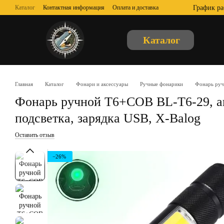
Перейти к основному контенту
График ра
Каталог
Контактная информация
Оплата и доставка
Обмен и возврат
Отзывы о магазине
О нас
Пользовательское соглашение
Публичная оферта
Каталог
Главная
Каталог
Фонари и аксессуары
Ручные фонарики
Фонарь руч
Фонарь ручной T6+COB BL-T6-29, ак
подсветка, зарядка USB, X-Balog
Оставить отзыв
−26%