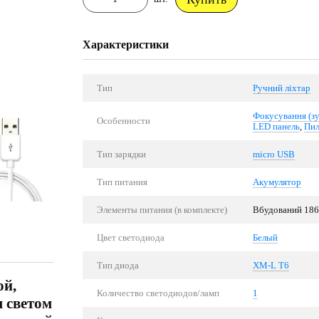
Характеристики
Тип
Ручний ліхтар
Фокусування (з
Особенности
LED панель
,
Пил
Тип зарядки
micro USB
Тип питания
Акумулятор
Элементы питания (в комплекте)
Вбудований 186
Цвет светодиода
Белый
Тип диода
XM-L T6
ой,
Количество светодиодов/ламп
1
 светом