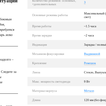
итуаций
Количество режимов: основных,
3
+дополнительных
Максимальный (д
Основные режимы работы
свет)
 боковым
дов,
Время работы
~1.5 часа
 требуется
рь легко
Время зарядки
~2 часа
Индикация
Зарядка / полны
Механизм фокусировки
Выдвижной
надолго –
Крепление
Ремешок
 Следите за
Линза
Стекло, Выпукл
ы
Макс. мощность светодиода
9 Вт
ше
Материал корпуса
Металл
Длина
120 мм (без фок