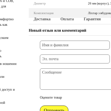
T6 и COB,
Диаметр
26 мм (корпус), 
 для
Комплектация
Ліхтар з вбудов
Доставка
Оплата
Гарантия
омфортно
ь как
Новый отзыв или комментарий
 узким
о
ь.
 в ношении
или
й доступ и
Оцените товар
дной
Отправить