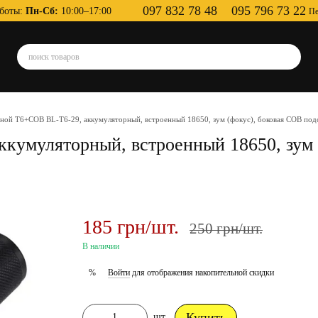
097 832 78 48
095 796 73 22
боты:
Пн-Сб:
10:00–17:00
Пе
ной T6+COB BL-T6-29, аккумуляторный, встроенный 18650, зум (фокус), боковая COB подс
кумуляторный, встроенный 18650, зум 
185 грн/шт.
250 грн/шт.
В наличии
Войти
для отображения накопительной скидки
%
Купить
шт.