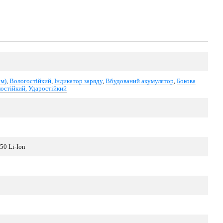
ум)
,
Вологостійкий
,
Індикатор заряду
,
Вбудований акумулятор
,
Бокова
остійкий, Ударостійкий
50 Li-Ion