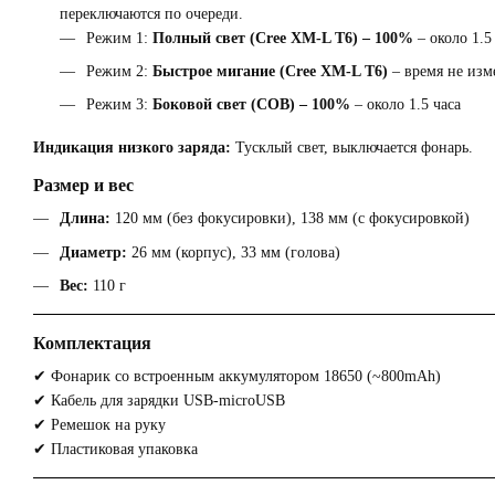
переключаются по очереди.
Режим 1:
Полный свет (Cree XM-L T6) – 100%
– около 1.5
Режим 2:
Быстрое мигание (Cree XM-L T6)
– время не изм
Режим 3:
Боковой свет (COB) – 100%
– около 1.5 часа
Индикация низкого заряда:
Тусклый свет, выключается фонарь.
Размер и вес
Длина:
120 мм (без фокусировки), 138 мм (с фокусировкой)
Диаметр:
26 мм (корпус), 33 мм (голова)
Вес:
110 г
Комплектация
✔ Фонарик со встроенным аккумулятором 18650 (~800mAh)
✔ Кабель для зарядки USB-microUSB
✔ Ремешок на руку
✔ Пластиковая упаковка