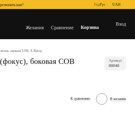
Укр
Рус
UAH
резвонить вам?
Вход
Корзина
Желания
Сравнение
ветка, зарядка USB, X-Balog
(фокус), боковая COB
Артикул
00040
К сравнению
В желания