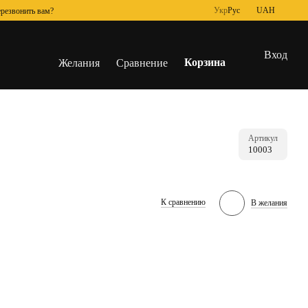
Укр
Рус
UAH
резвонить вам?
Вход
Корзина
Желания
Сравнение
Артикул
10003
К сравнению
В желания