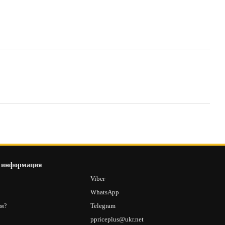
 информация
8
Viber
2
WhatsApp
Telegram
ам?
ppriceplus@ukr.net