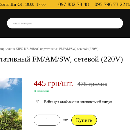
097 832 78 48
095 796 73 22
боты:
Пн-Сб:
10:00–17:00
Пе
оприемник KIPO KB-308AC портативный FM/AM/SW, сетевой (220V)
тативный FM/AM/SW, сетевой (220V)
445 грн/шт.
475 грн/шт.
В наличии
Войти
для отображения накопительной скидки
%
Купить
шт.