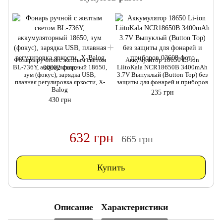
Фонарь ручной с желтым светом
Аккумулятор 18650 Li-ion
Ф
BL-736Y, аккумуляторный 18650,
LiitoKala NCR18650B 3400mAh
B
зум (фокус), зарядка USB,
3.7V Выпуклый (Button Top) без
плавная регулировка яркости, X-
защиты для фонарей и приборов
Balog
235 грн
430 грн
632 грн
665 грн
Купить
Описание
Характеристики