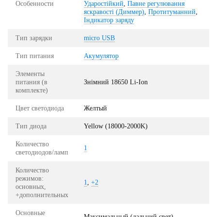
Особенности
Ударостійкий
,
Павне регулювання
яскравості (Диммер)
,
Протитуманний
,
Індикатор заряду
Тип зарядки
micro USB
Тип питания
Акумулятор
Элементы
питания (в
Знімний 18650 Li-Ion
комплекте)
Цвет светодиода
Желтый
Тип диода
Yellow (18000-2000K)
Количество
1
светодиодов/ламп
Количество
режимов:
1
,
+2
основных,
+дополнительных
Основные
Максимальный (дальний свет)